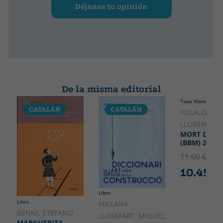
Déjanos tu opinión
De la misma editorial
Tapa blanda o bol
CATALÁN
CATALÁN
CATALÁ
VILLALONGA
LLORENÇ
MORT DE D
(BBM) 2A ED
11.00 €
5% 
10.45 €
Libro
Libro
FULLANA
BENNI, STEFANO
LLOMPART, MIQUEL
MARGHERITA