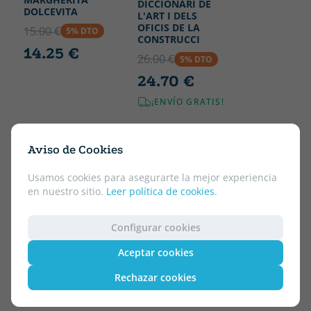
DICCIONARI DE
DOLCEVITA
L'ART I DELS
OFICIS DE LA
15.00 €
5% DTO
CONSTRUCCI
14.25 €
26.00 €
5% DTO
24.70 €
¡ENVÍO GRATIS!
Aviso de Cookies
Usamos cookies para asegurarte la mejor experiencia
en nuestro sitio.
Leer política de cookies
.
Configurar cookies
Aceptar cookies
Rechazar cookies