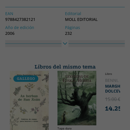
EAN
Editorial
9788427382121
MOLL EDITORIAL
Año de edición
Páginas
2006
232
Encuadernación
Idioma
Libro
Catalán
Colección
Alto
SIN COLECCION
210
Libros del mismo tema
Ancho
Libro
140
GALLEGO
CATALÁ
BENNI, STE
MARGHERIT
DOLCEVITA
15.00 €
5% 
14.25 €
Tapa dura