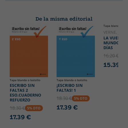
De la misma editorial
Tapa blanda o bol
VERNE, JULI
LA VUELTA 
MUNDO EN 
DÍAS
16.20 €
5% 
15.39 €
Tapa blanda o bolsillo
Tapa blanda o bolsillo
ESCRIBO SIN
¡ESCRIBO SIN
FALTAS 2
FALTAS! 1
ESO.CUADERNO
18.30 €
5% DTO
REFUERZO
17.39 €
18.30 €
5% DTO
17.39 €