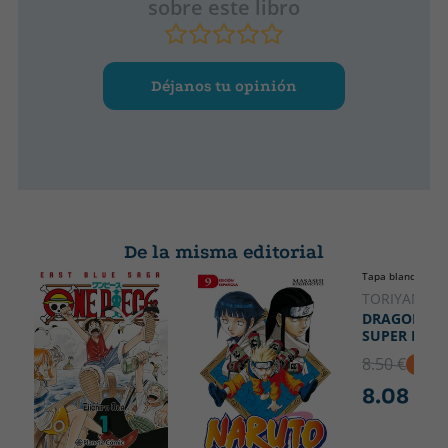
sobre este libro
Déjanos tu opinión
De la misma editorial
Tapa blanda o bol
TORIYAMA, 
DRAGON BA
SUPER Nº 15
8.50 €
5% D
8.08 €