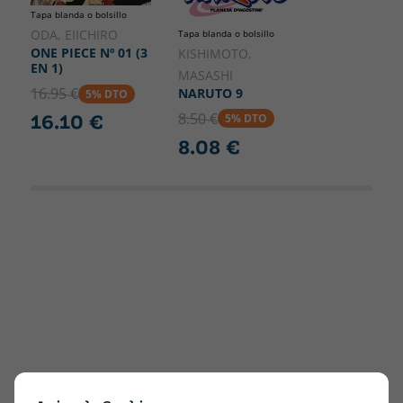
Tapa blanda o bolsillo
ODA, EIICHIRO
Tapa blanda o bolsillo
ONE PIECE Nº 01 (3
KISHIMOTO,
EN 1)
MASASHI
16.95 €
NARUTO 9
5% DTO
8.50 €
16.10 €
5% DTO
8.08 €