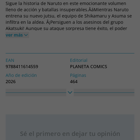
Sigue la historia de Naruto en este emocionante volumen
lleno de acción y batallas insuperables.ÂáMientras Naruto
entrena su nuevo jutsu, el equipo de Shikamaru y Asuma se
infiltra en la aldea. Â¡Persiguen a los asesinos del grupo
Akatsuki! Aunque su ataque sorpresa tiene éxito, el poder
del enemigo y sus cuerpos invulnerables cambian el curso
ver más
de la situación y sucede algo que nadie esperaba...
Por otro lado, desaparecidos del mapa, Sasuke sigue
persiguiendo su venganza con sus nuevos compa?eros y...
Â¡?Orochimaru ha muerto?!Âá
EAN
Editorial
No te pierdas este nuevo volumen de Naruto para
9788411614559
PLANETA COMICS
descubrirlo.Âá
Año de edición
Páginas
2026
464
Idioma
Nº colección
Castellano
13
Colección
Alto
Manga Shonen
180
Ancho
128
Sé el primero en dejar tu opinión