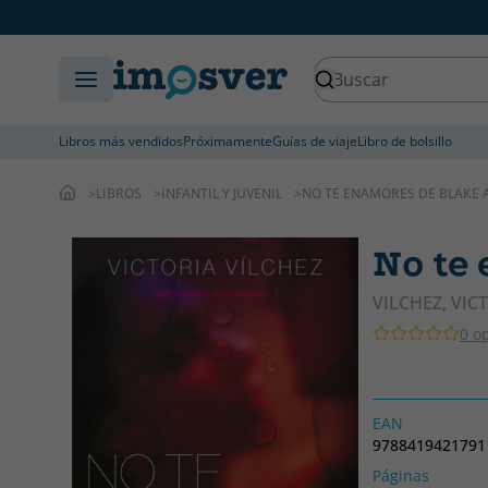
Libros más vendidos
Próximamente
Guías de viaje
Libro de bolsillo
LIBROS
INFANTIL Y JUVENIL
NO TE ENAMORES DE BLAKE
No te
VILCHEZ, VIC
0 o
EAN
9788419421791
Páginas