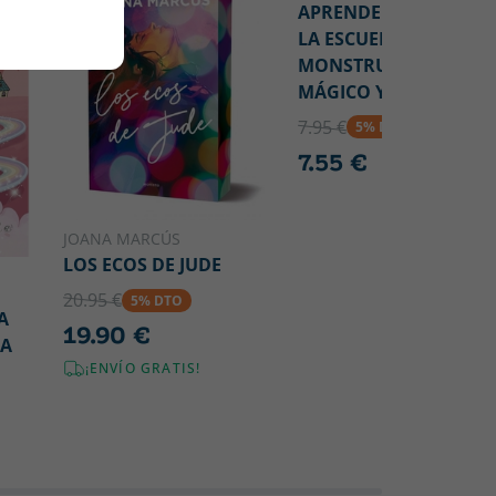
APRENDER A LEER EN
LA ESCUELA DE
MONSTRUOS 23 -
MÁGICO Y DRAMÁTIC
7.95 €
5% DTO
7.55 €
JOANA MARCÚS
LOS ECOS DE JUDE
20.95 €
5% DTO
A
19.90 €
SA
¡ENVÍO GRATIS!