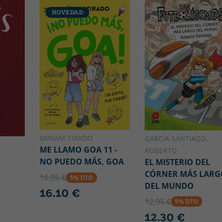
NOVEDAD
MÍRIAM TIRADO
GARCÍA SANTIAGO,
ME LLAMO GOA 11 -
ROBERTO
NO PUEDO MÁS, GOA
EL MISTERIO DEL
CÓRNER MÁS LARG
16.95 €
5% DTO
DEL MUNDO
16.10 €
12.95 €
5% DTO
12.30 €