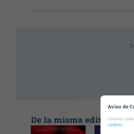
S
Aviso de C
De la misma editorial
Usamos cooki
cookies
.