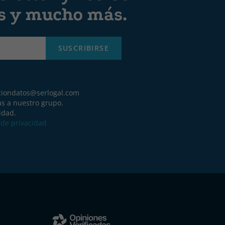
es y mucho más.
SUSCRIBIRSE
ciondatos@serlogal.com
as a nuestro grupo.
idad.
a de privacidad