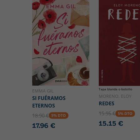
Tapa blanda o bolsillo
EMMA GIL
MORENO, ELOY
SI FUÉRAMOS
REDES
ETERNOS
15.95 €
5% DTO
18.90 €
5% DTO
15.15 €
17.96 €