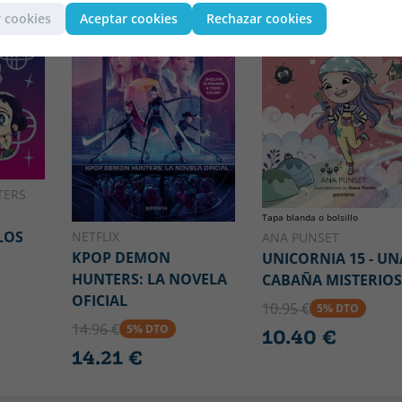
 cookies
Aceptar cookies
Rechazar cookies
TERS
Tapa blanda o bolsillo
LOS
NETFLIX
ANA PUNSET
KPOP DEMON
UNICORNIA 15 - UN
HUNTERS: LA NOVELA
CABAÑA MISTERIO
OFICIAL
10.95 €
5% DTO
14.96 €
5% DTO
10.40 €
14.21 €