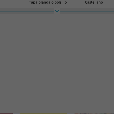
Tapa blanda o bolsillo
Castellano
Colección
Alto
Montena
140