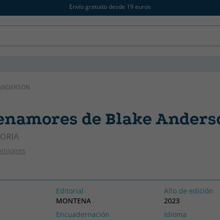
Envío gratuito desde 19 euros
 ANDERSON
 enamores de Blake Anders
TORIA
piniones
Editorial
Año de edición
MONTENA
2023
Encuadernación
Idioma