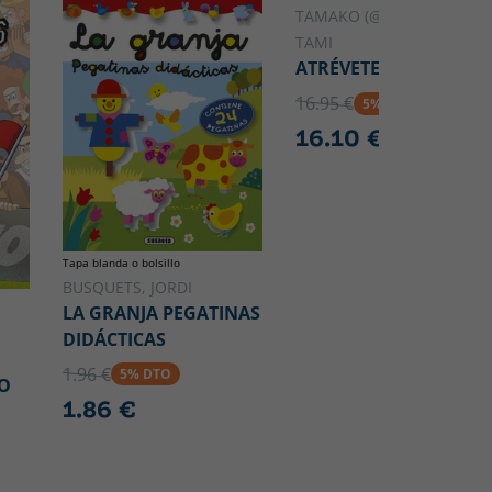
TAMAKO (@TAMITAMAKO)
TAMI
ATRÉVETE A BRILLAR
16.95 €
5% DTO
16.10 €
Tapa blanda o bolsillo
BUSQUETS, JORDI
LA GRANJA PEGATINAS
DIDÁCTICAS
1.96 €
5% DTO
O
1.86 €