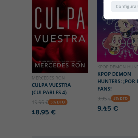
Configurar
KPOP DEMON HUN
KPOP DEMON
MERCEDES RON
HUNTERS: ¡POR 
CULPA VUESTRA
FANS!
(CULPABLES 4)
9.95 €
5% DTO
19.95 €
5% DTO
9.45 €
18.95 €