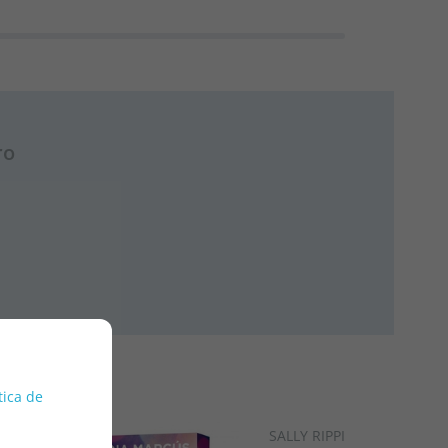
ro
tica de
SALLY RIPPIN