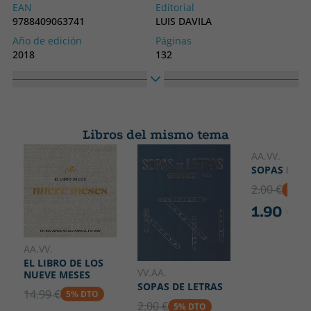
EAN
Editorial
9788409063741
LUIS DAVILA
Año de edición
Páginas
2018
132
Encuadernación
Idioma
Tapa blanda o bolsillo
Gallego
Nº colección
Colección
8
O BICHERO
Libros del mismo tema
Alto
Ancho
210
210
AA.VV.
SOPAS DE L
2.00 €
5% D
1.90 €
AA.VV.
EL LIBRO DE LOS
VV.AA.
NUEVE MESES
SOPAS DE LETRAS
14.99 €
5% DTO
2.00 €
5% DTO