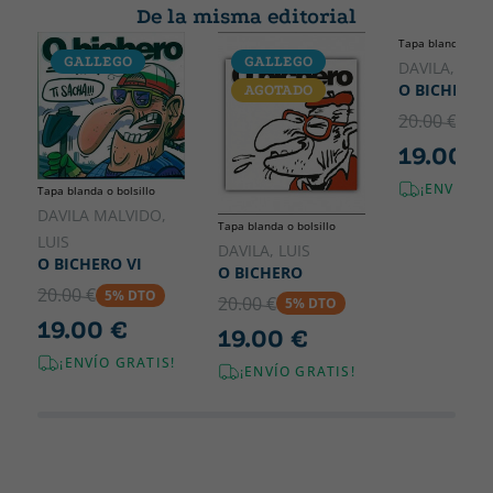
De la misma editorial
Tapa blanda o bol
GALLEGO
GALLEGO
GALLEGO
DAVILA, LUIS
O BICHERO I
AGOTADO
20.00 €
5% 
19.00 €
¡ENVÍO G
Tapa blanda o bolsillo
DAVILA MALVIDO,
Tapa blanda o bolsillo
LUIS
DAVILA, LUIS
O BICHERO VI
O BICHERO
20.00 €
5% DTO
20.00 €
5% DTO
19.00 €
19.00 €
¡ENVÍO GRATIS!
¡ENVÍO GRATIS!