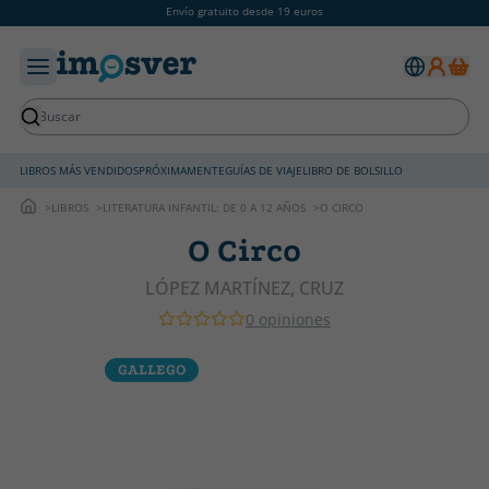
Envío gratuito desde 19 euros
LIBROS MÁS VENDIDOS
PRÓXIMAMENTE
GUÍAS DE VIAJE
LIBRO DE BOLSILLO
LIBROS
LITERATURA INFANTIL: DE 0 A 12 AÑOS
O CIRCO
O Circo
LÓPEZ MARTÍNEZ, CRUZ
0 opiniones
GALLEGO