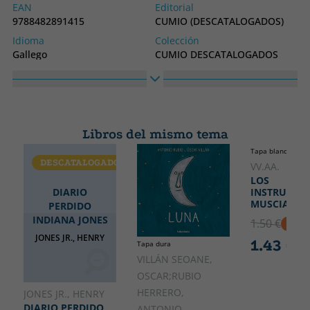
EAN
Editorial
9788482891415
CUMIO (DESCATALOGADOS)
Idioma
Colección
Gallego
CUMIO DESCATALOGADOS
Alto
Ancho
300
200
Libros del mismo tema
Tapa blanda o bol
DESCATALOGADO
VV.AA.
LOS
DIARIO
INSTRUMEN
MUSCIALES
PERDIDO
INDIANA JONES
1.50 €
5% D
JONES JR., HENRY
1.43 €
Tapa dura
VILLÁN SEOANE,
OSCAR;RUBIO
HERRERO,
JONES JR., HENRY
DIARIO PERDIDO
ANTONIO