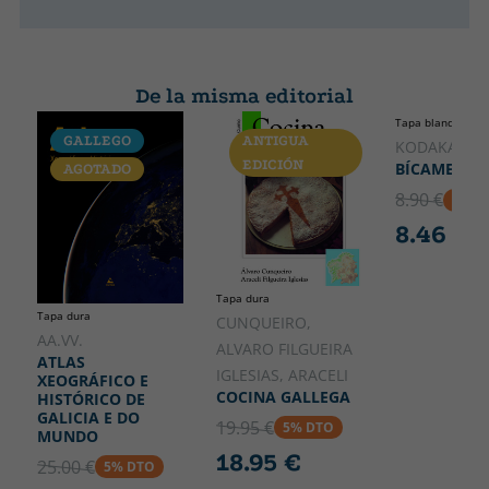
De la misma editorial
Tapa blanda o bol
GALLEGO
ANTIGUA
GALLEGO
KODAKA, K
EDICIÓN
BÍCAME PRO
AGOTADO
DESCATA
8.90 €
5% D
8.46 €
Tapa dura
Tapa dura
CUNQUEIRO,
AA.VV.
ALVARO FILGUEIRA
ATLAS
IGLESIAS, ARACELI
XEOGRÁFICO E
COCINA GALLEGA
HISTÓRICO DE
GALICIA E DO
19.95 €
5% DTO
MUNDO
18.95 €
25.00 €
5% DTO