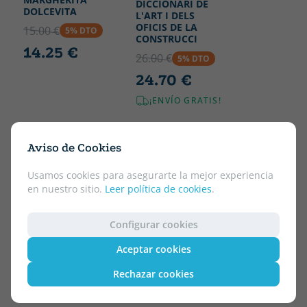
DICCIONARI DE
DOLCEVITA
L'ART I DELS
OFICIS DE LA
15.00 €
5% DTO
CONSTRUCCI
14.25 €
26.00 €
5% DTO
24.70 €
¡ENVÍO GRATIS!
Aviso de Cookies
Usamos cookies para asegurarte la mejor experiencia
en nuestro sitio.
Leer política de cookies
.
Configurar cookies
Aceptar cookies
Rechazar cookies