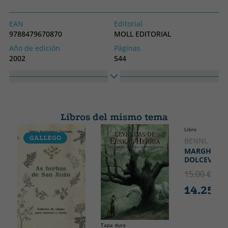
EAN
Editorial
9788479670870
MOLL EDITORIAL
Año de edición
Páginas
2002
544
Idioma
Colección
Catalán
SIN COLECCION
Alto
Ancho
200
200
Libros del mismo tema
Libro
GALLEGO
CATALÁ
BENNI, STE
MARGHERIT
DOLCEVITA
15.00 €
5% 
14.25 €
Tapa dura