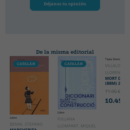
Déjanos tu opinión
De la misma editorial
Tapa blanda o bol
CATALÁN
CATALÁN
CATALÁ
VILLALONGA
LLORENÇ
MORT DE D
(BBM) 2A ED
11.00 €
5% 
10.45 €
Libro
Libro
FULLANA
BENNI, STEFANO
LLOMPART, MIQUEL
MARGHERITA