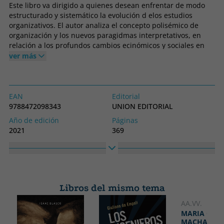
Este libro va dirigido a quienes desean enfrentar de modo
estructurado y sistemático la evolución d elos estudios
organizativos. El autor analiza el concepto polisémico de
organización y los nuevos paragidmas interpretativos, en
relación a los profundos cambios ecinómicos y sociales en
curso en las últimas décadas
ver más
EAN
Editorial
9788472098343
UNION EDITORIAL
Año de edición
Páginas
2021
369
Idioma
Colección
Castellano
LA ANTORCHA
Alto
Ancho
210
70
Libros del mismo tema
AA.VV.
MARIA COR
MACHADO: 