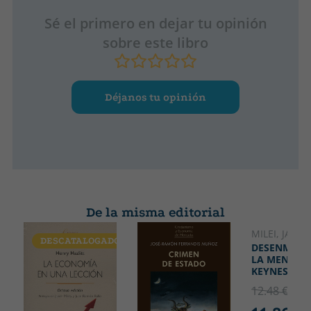
Sé el primero en dejar tu opinión
sobre este libro
Déjanos tu opinión
De la misma editorial
MILEI, JAVIER
DESCATALOGADO
DESENMAS
LA MENTIRA
KEYNESIAN
12.48 €
5% 