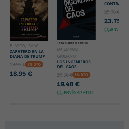
CONTRACOR
25.00 €
5% 
23.75 €
¡ENVÍO G
Tapa blanda o bolsillo
BLASCO, ISAAC
DA EMPOLI,
ZAPATERO EN LA
GIULIANO
DIANA DE TRUMP
LOS INGENIEROS
19.95 €
5% DTO
DEL CAOS
18.95 €
20.50 €
5% DTO
19.48 €
¡ENVÍO GRATIS!