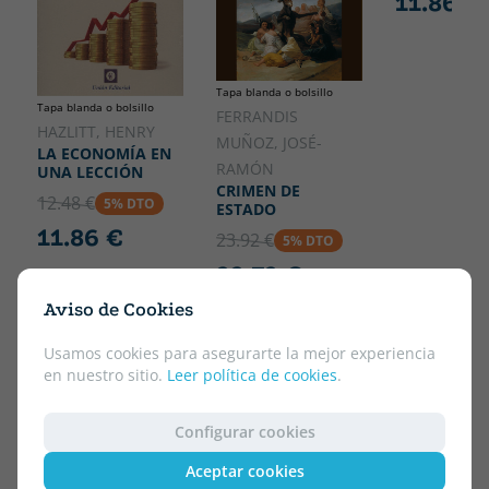
11.86 €
Tapa blanda o bolsillo
Tapa blanda o bolsillo
FERRANDIS
HAZLITT, HENRY
MUÑOZ, JOSÉ-
LA ECONOMÍA EN
RAMÓN
UNA LECCIÓN
CRIMEN DE
12.48 €
5% DTO
ESTADO
11.86 €
23.92 €
5% DTO
22.72 €
¡ENVÍO GRATIS!
Aviso de Cookies
Usamos cookies para asegurarte la mejor experiencia
en nuestro sitio.
Leer política de cookies
.
Configurar cookies
Aceptar cookies