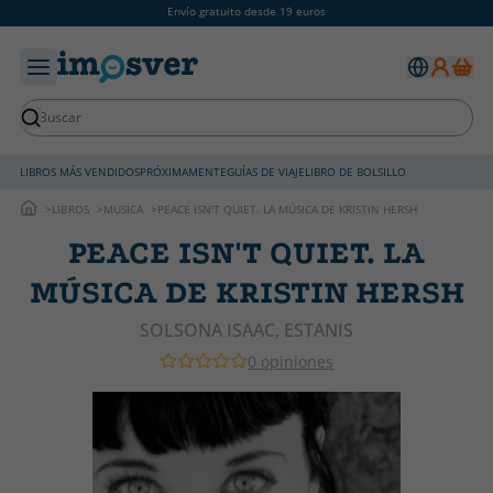
Envío gratuito desde 19 euros
LIBROS MÁS VENDIDOS
PRÓXIMAMENTE
GUÍAS DE VIAJE
LIBRO DE BOLSILLO
LIBROS
MUSICA
PEACE ISN'T QUIET. LA MÚSICA DE KRISTIN HERSH
PEACE ISN'T QUIET. LA
MÚSICA DE KRISTIN HERSH
SOLSONA ISAAC, ESTANIS
0 opiniones