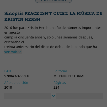
Sinopsis PEACE ISN'T QUIET. LA MÚSICA DE
KRISTIN HERSH
2016 fue para Kristin Hersh un año de números importantes:
en agosto
cumplía cincuenta años y, solo unas semanas después,
celebraba el
treinta aniversario del disco de debut de la banda que ha
mantenido
ver más
viva desde la adolescencia. En estas más de tres décadas de
trayectoria
Hersh ha destapado ángulos obtusos en la música rock y folk
armando
EAN
Editorial
decenas de discos entre esa primera banda, su producción
9788497438360
MILENIO EDITORIAL
en
Año de edición
Páginas
solitario (una faceta que desarrolló tras editar un primer
2018
224
álbum acústico
Encuadernación
Idioma
de manera casi fortuita) y 50FootWave, un segundo grupo
Tapa blanda o bolsillo
Castellano
que fundó
en 2003. Tras conocer las mieles y las vicisitudes de las
Colección
Alto