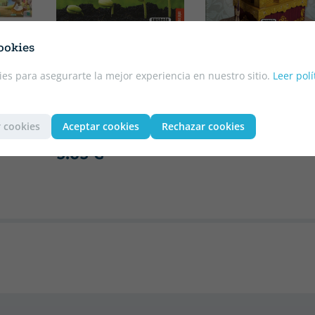
Tapa blanda o bolsillo
Tapa blanda o bolsillo
ookies
VV.AA.
COS
VV.AA.
PASOS SE SEMANA
CALENDARIO LUNAR
es para asegurarte la mejor experiencia en nuestro sitio.
Leer polí
SANTA
SIEMBRAS Y LABORES
8.95 €
AGRICOLAS
5% DTO
 cookies
Aceptar cookies
Rechazar cookies
8.50 €
5.95 €
5% DTO
5.65 €