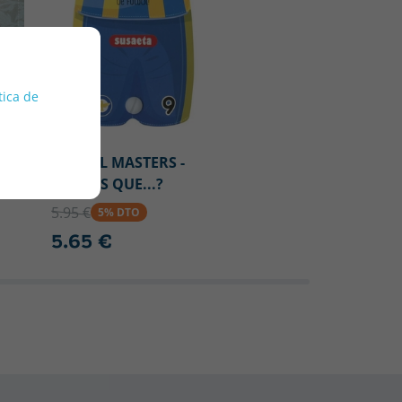
tica de
A.VV E
FUTBOL MASTERS -
¿SABIAS QUE...?
5.95 €
5% DTO
5.65 €