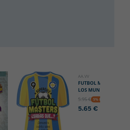
AA.VV
FUTBOL MASTERS -
LOS MUNDIALES
5.95 €
5% DTO
5.65 €