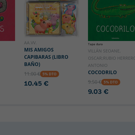
AA.VV.
Tapa dura
MIS AMIGOS
VILLÁN SEOANE,
CAPIBARAS (LIBRO
OSCAR;RUBIO HERRER
BAÑO)
ANTONIO
COCODRILO
11.00 €
5% DTO
9.50 €
10.45 €
5% DTO
9.03 €