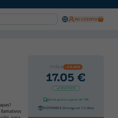
MI CUENTA
17.95 €
- 5 % DTO
17.05 €
EN STOCK
Envío gratis a partir de 19€
lapas?
DISPONIBLE (Entrega en 1-2 días)
y llamativos
ación, para