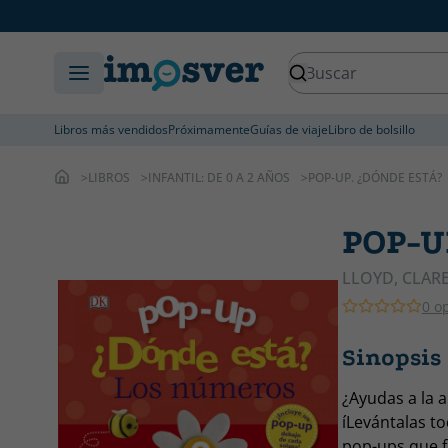
Libros más vendidos
Próximamente
Guías de viaje
Libro de bolsillo
LIBROS
INFANTIL: DE 0 A 2 AÑOS
POP-UP. ¿DÓNDE ESTÁ?
POP-U
LLOYD, CLAR
0 o
Sinopsis
¿Ayudas a la a
íLevántalas to
pop-ups que f