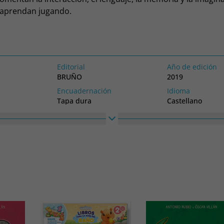
 aprendan jugando.
Editorial
Año de edición
BRUÑO
2019
Encuadernación
Idioma
Tapa dura
Castellano
Alto
Ancho
215
215