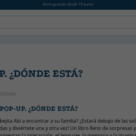
Envío gratuito desde 19 euros
P. ¿DÓNDE ESTÁ?
E
piniones
 POP-UP. ¿DÓNDE ESTÁ?
bejita Abi a encontrar a su familia? ¿Estará debajo de las so
das y diviértete una y otra vez! Un libro lleno de sorpresas 
omentan la interacción, el lenguaje, la memoria y la imagin