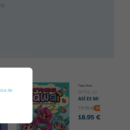
ro
Tapa dura
tica de
WITEK, JO
ASÍ ES MI CORAZÓN
19.95 €
5% DTO
18.95 €