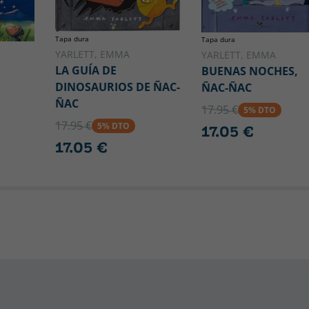
Tapa dura
Tapa dura
YARLETT, EMMA
YARLETT, EMMA
LA GUÍA DE
BUENAS NOCHES,
DINOSAURIOS DE ÑAC-
ÑAC-ÑAC
ÑAC
17.95 €
5% DTO
17.95 €
5% DTO
17.05 €
17.05 €