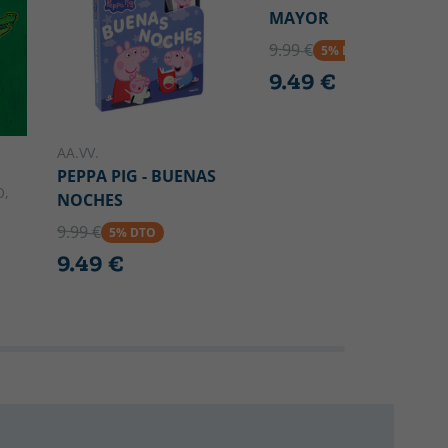
MAYOR
9.99 €
5% DTO
9.49 €
AA.VV.
PEPPA PIG - BUENAS
O,
NOCHES
9.99 €
5% DTO
9.49 €