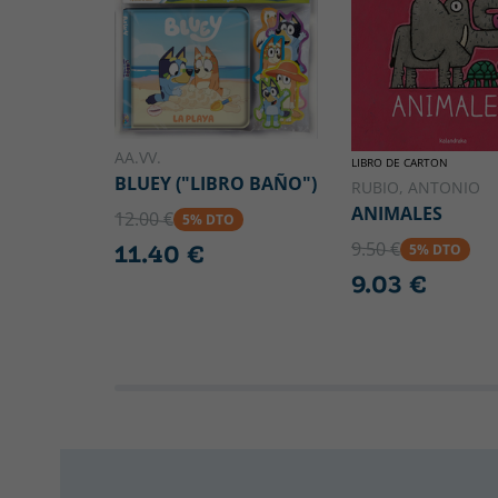
AA.VV.
LIBRO DE CARTON
BLUEY ("LIBRO BAÑO")
RUBIO, ANTONIO
ANIMALES
12.00 €
5% DTO
9.50 €
11.40 €
5% DTO
9.03 €