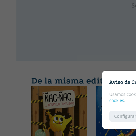
S
De la misma editorial
Aviso de C
Usamos cooki
cookies
.
Configurar