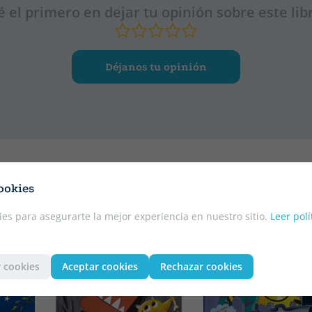
é el primero en dejar tu opinión sobre este lib
Déjanos tu opinión
ookies
es para asegurarte la mejor experiencia en nuestro sitio.
Leer polí
 cookies
Aceptar cookies
Rechazar cookies