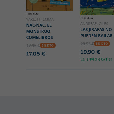
Tapa dura
Tapa dura
YARLETT, EMMA
ANDREAE, GILES
ÑAC-ÑAC, EL
LAS JIRAFAS NO
MONSTRUO
PUEDEN BAILAR
COMELIBROS
20.95 €
5% DTO
17.95 €
5% DTO
19.90 €
17.05 €
¡ENVÍO GRATIS!