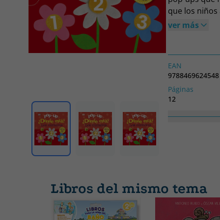
que los niños
ver más
EAN
9788469624548
Páginas
12
Colección
LIBRO DURO
Libros del mismo tema