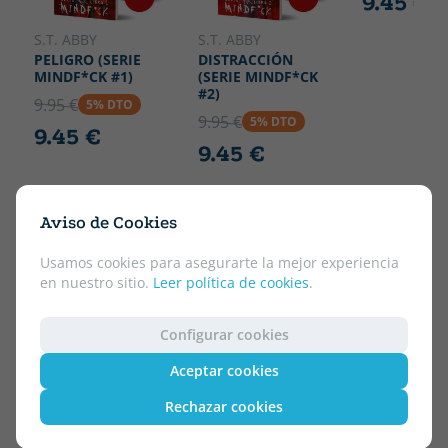
9.45 €
S.T. ABBY
S.T. ABBY
PELIGRO (SERIE
DISTRACCIÓN
MINDF*CK #1)
(SERIE MINDF*CK
#2)
9.95 €
5% DTO
9.95 €
5% DTO
9.45 €
9.45 €
Aviso de Cookies
Usamos cookies para asegurarte la mejor experiencia
en nuestro sitio.
Leer política de cookies
.
Configurar cookies
Aceptar cookies
Rechazar cookies