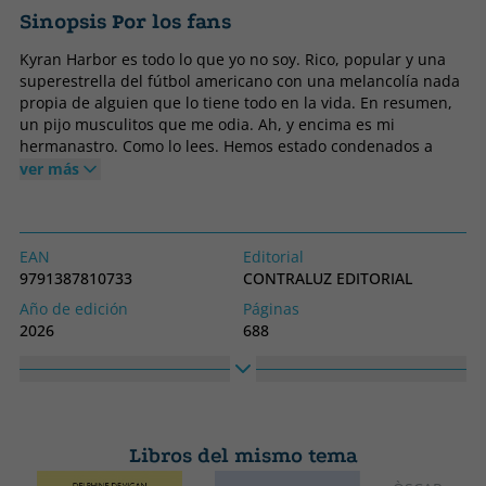
Sinopsis Por los fans
Kyran Harbor es todo lo que yo no soy. Rico, popular y una
superestrella del fútbol americano con una melancolía nada
propia de alguien que lo tiene todo en la vida. En resumen,
un pijo musculitos que me odia. Ah, y encima es mi
hermanastro. Como lo lees. Hemos estado condenados a
compartir instituto, casa... y hasta el baño. La verdad es que
ver más
no me habría importado, si no fuera un maniático del control
que se dedicaba a meterse conmigo solo porque somos
diferentes. Mi plan era mantenerme alejado de él todo lo
posible cuando empezáramos la universidad... hasta que un
EAN
Editorial
giro desafortunado de los acontecimientos nos ha puesto a
9791387810733
CONTRALUZ EDITORIAL
ambos entre la espada y la pared. Ahora, el capullo
Año de edición
Páginas
malhumorado al que esperaba evitar a toda costa podría ser
2026
688
la única persona capaz de ayudarme. Avi Vega representa
Idioma
Colección
todo lo que odio. Es un artista con la cabeza llena de pájaros
Castellano
CONTRALUZ
que fuma demasiada hierba y cree en los extraterrestres. Y,
por una broma cruel del destino, también es mi
Alto
Ancho
hermanastro. Ya era bastante castigo tener que aguantarlo
230
155
en la misma universidad, pero, para colmo, una repentina
Libros del mismo tema
falta de dinero ha limitado bastante mis opciones. Si quiero