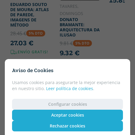
15.85 €
EDUARDO SOUTO
TAVARES,
DE MOURA: ATLAS
DOMINGOS
DE PAREDE,
DONATO
IMAGENS DE
BRAMANTE:
MÉTODO
ARQUITECTURA DA
28.45 €
5% DTO
ILUSAO
27.03 €
9.81 €
5% DTO
9.32 €
¡ENVÍO GRATIS!
Aviso de Cookies
Usamos cookies para asegurarte la mejor experiencia
en nuestro sitio.
Leer política de cookies
.
Configurar cookies
Aceptar cookies
Rechazar cookies