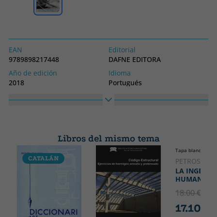
EAN
Editorial
9789898217448
DAFNE EDITORA
Año de edición
Idioma
2018
Portugués
Colección
Alto
ECUAÇÕES DE ARQUITECTURA
300
Ancho
200
Libros del mismo tema
Tapa blanda o bol
CATALÁN
PETROSKI, 
LA INGENIER
HUMANA
18.00 €
5% 
17.10 €