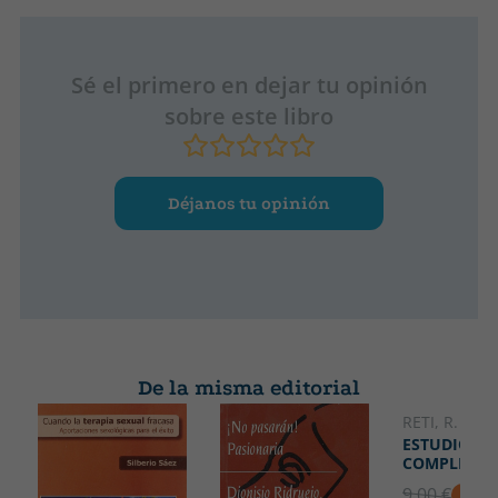
Sé el primero en dejar tu opinión
sobre este libro
Déjanos tu opinión
De la misma editorial
RETI, R.
ESTUDIOS
COMPLETOS
9.00 €
5% D