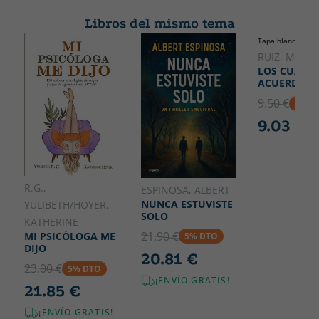
extraordinario.
FICCIÓN
189
Libros del mismo tema
Ancho
Tapa blanda o bol
125
RUIZ, MIGUE
LOS CUATR
ACUERDOS
9.50 €
5% D
9.03 €
R.G.,
ESPINOSA, ALBERT
NUNCA ESTUVISTE
YULIBETH/HOYER,
SOLO
KATHERINE
21.90 €
MI PSICÓLOGA ME
5% DTO
DIJO
20.81 €
23.00 €
5% DTO
¡ENVÍO GRATIS!
21.85 €
¡ENVÍO GRATIS!