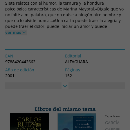
Siete relatos con el humor, la ternura y la hondura
psicológica características de Marina Mayoral.«Dígale que yo
no falté a mi palabra, que no quise a ningún otro hombre y
que no lo olvidé nunca...»Una carta puede traer la alegría y
puede traer el dolor; puede iniciar un amor y puede
romperlo. Puede destruir una vida o puede darle sentido.
ver más
Una carta contiene a veces más veneno que una víbora, pero
en una carta cabe todo el amor del mundo.Marina Mayoral
ofrece en Querida amiga siete cartas, siete fragmentos de
vida en donde laten las pasiones humanas: ilusiones,
EAN
Editorial
desengaños, sueños, deseos, amores y odios. Siete voces de
9788420442662
ALFAGUARA
hombres y mujeres que confían sin pudor sus más íntimas
Año de edición
Páginas
confidencias al papel o a la electrónica.
2001
152
Idioma
Colección
Castellano
LITERATURAS
Alto
Ancho
214
130
Libros del mismo tema
Tapa blanda o bol
GARCÍA MÁR
GABRIEL