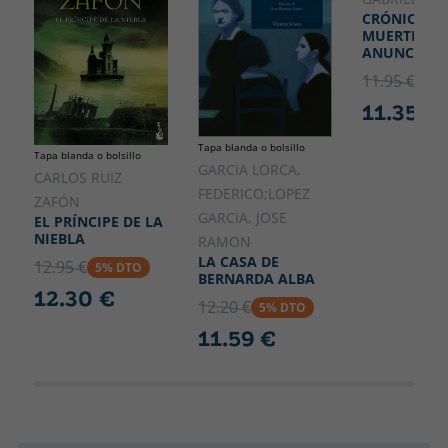
CRÓNICA D
MUERTE
ANUNCIAD
11.95 €
5% 
11.35 €
Tapa blanda o bolsillo
Tapa blanda o bolsillo
GARCIA LORCA,
CARLOS RUIZ
FEDERICO;LOPEZ
ZAFÓN
GARCIA, JOSE
EL PRÍNCIPE DE LA
NIEBLA
RAMON
LA CASA DE
12.95 €
5% DTO
BERNARDA ALBA
12.30 €
12.20 €
5% DTO
11.59 €