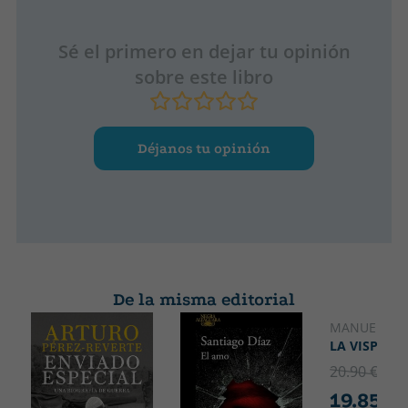
Sé el primero en dejar tu opinión
sobre este libro
Déjanos tu opinión
De la misma editorial
MANUEL JAB
LA VISPERA
20.90 €
5% 
19.85 €