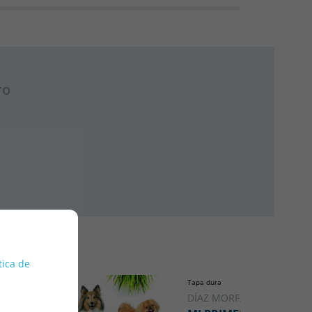
ro
tica de
Tapa dura
DÍAZ MORFA, JOSÉ R.