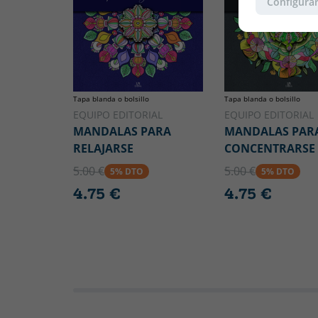
Configurar
Tapa blanda o bolsillo
Tapa blanda o bolsillo
EQUIPO EDITORIAL
EQUIPO EDITORIAL
MANDALAS PARA
MANDALAS PAR
RELAJARSE
CONCENTRARSE
5.00 €
5.00 €
5% DTO
5% DTO
4.75 €
4.75 €