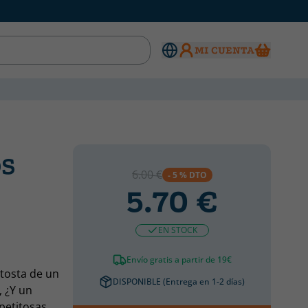
MI CUENTA
OS
6.00 €
- 5 % DTO
5.70 €
EN STOCK
Envío gratis a partir de 19€
 tosta de un
DISPONIBLE (Entrega en 1-2 días)
, ¿Y un
petitosas