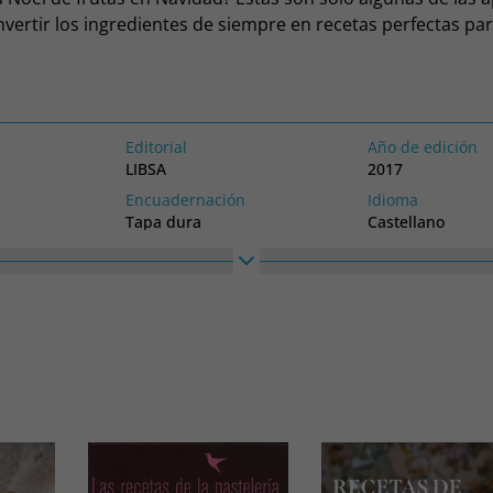
nvertir los ingredientes de siempre en recetas perfectas pa
e la sorpresa y la expectación estarán aseguradas.
Editorial
Año de edición
LIBSA
2017
Encuadernación
Idioma
Tapa dura
Castellano
Alto
Ancho
VA
280
220