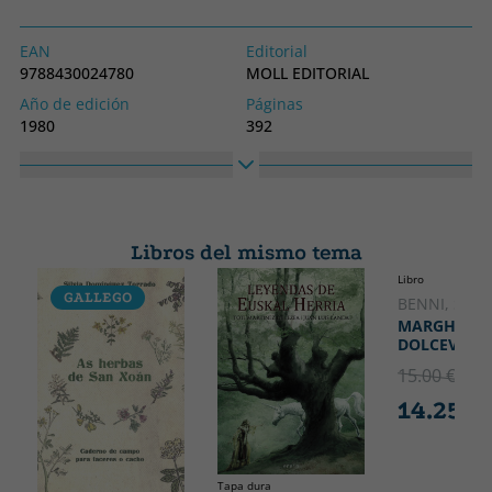
EAN
Editorial
9788430024780
MOLL EDITORIAL
Año de edición
Páginas
1980
392
Idioma
Colección
Catalán
SIN COLECCION
Alto
Ancho
170
240
Libros del mismo tema
Libro
GALLEGO
CATALÁ
BENNI, STE
MARGHERIT
DOLCEVITA
15.00 €
5% 
14.25 €
Tapa dura