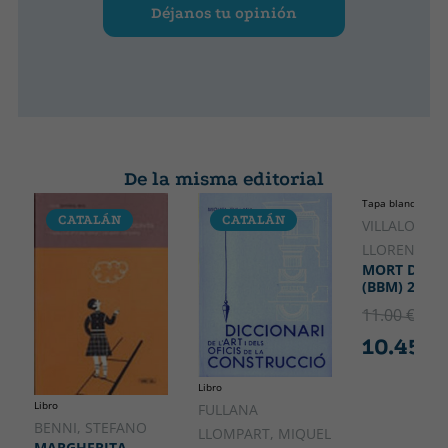
Déjanos tu opinión
De la misma editorial
Tapa blanda o bol
CATALÁN
CATALÁN
CATALÁ
VILLALONGA
LLORENÇ
MORT DE D
(BBM) 2A ED
11.00 €
5% 
10.45 €
Libro
Libro
FULLANA
BENNI, STEFANO
LLOMPART, MIQUEL
MARGHERITA