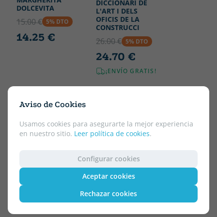
DICCIONARI DE
DOLCEVITA
L'ART I DELS
OFICIS DE LA
15.00 €
5% DTO
CONSTRUCCI
14.25 €
26.00 €
5% DTO
24.70 €
¡ENVÍO GRATIS!
Aviso de Cookies
Usamos cookies para asegurarte la mejor experiencia
en nuestro sitio.
Leer política de cookies
.
Configurar cookies
Aceptar cookies
Rechazar cookies