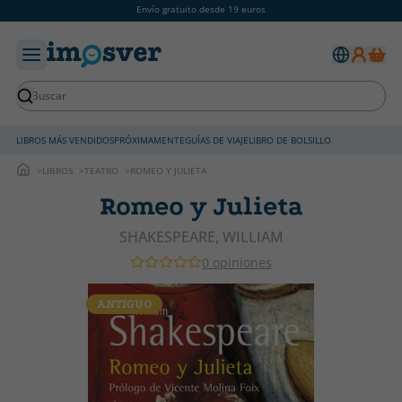
Envío gratuito desde 19 euros
LIBROS MÁS VENDIDOS
PRÓXIMAMENTE
GUÍAS DE VIAJE
LIBRO DE BOLSILLO
LIBROS
TEATRO
ROMEO Y JULIETA
Romeo y Julieta
SHAKESPEARE, WILLIAM
0 opiniones
ANTIGUO