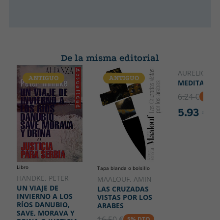
De la misma editorial
AURELIO, M
ANTIGUO
ANTIGUO
ANTIGUO
MEDITACIO
6.24 €
5% D
5.93 €
Libro
Tapa blanda o bolsillo
HANDKE, PETER
MAALOUF, AMIN
UN VIAJE DE
LAS CRUZADAS
INVIERNO A LOS
VISTAS POR LOS
RÍOS DANUBIO,
ARABES
SAVE, MORAVA Y
16.50 €
5% DTO