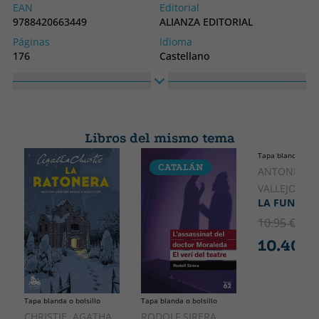
EAN
Editorial
9788420663449
ALIANZA EDITORIAL
Páginas
Idioma
176
Castellano
Nº colección
Colección
0924
EL LIBRO DE BOLSILLO - B
Alto
Ancho
175
115
Libros del mismo tema
Tapa blanda o bol
CATALÁN
ANTONIO B
VALLEJO
LA FUNDAC
10.95 €
5% 
10.40 €
Tapa blanda o bolsillo
Tapa blanda o bolsillo
RODOLF SIRERA
CHRISTIE, AGATHA