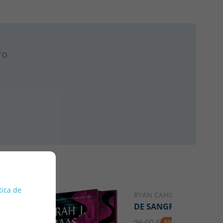
ro
tica de
RYAN CAHILL
DE SANGRE Y FUEGO
26.00 €
5% DTO