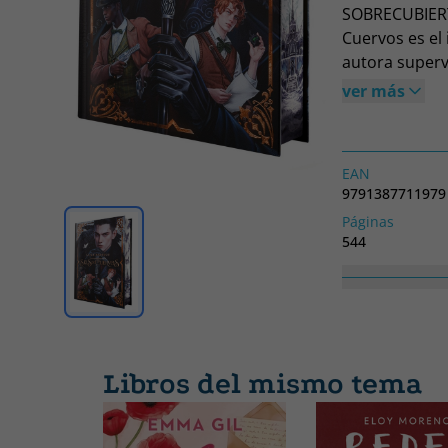
SOBRECUBIERT
Cuervos es el
autora superv
antro de jueg
ver más
grupo de seis 
de Hielo, una
dinamitar el 
EAN
misión, pero s
9791387711979
tener que jug
Páginas
del New York 
544
Unidos.
Colección
SEIS DE CUERV
Libros del mismo tema