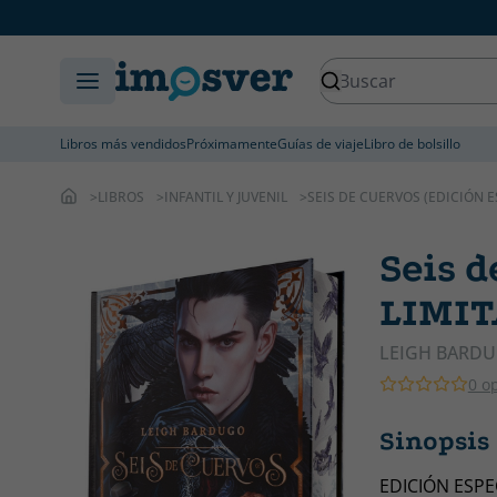
Libros más vendidos
Próximamente
Guías de viaje
Libro de bolsillo
LIBROS
INFANTIL Y JUVENIL
SEIS DE CUERVOS (EDICIÓN E
Seis 
LIMIT
LEIGH BARD
0 o
Sinopsis
EDICIÓN ESPE