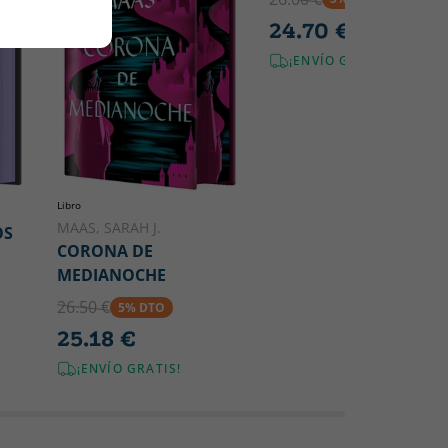
24.70 €
¡ENVÍO GRATIS!
Libro
MAAS, SARAH J.
OS
CORONA DE
MEDIANOCHE
26.50 €
5% DTO
25.18 €
¡ENVÍO GRATIS!