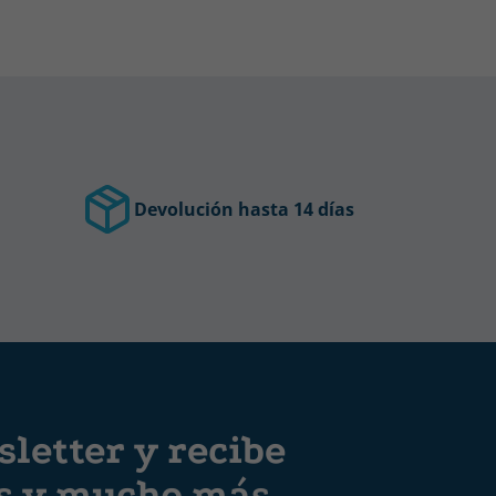
Devolución hasta 14 días
letter y recibe
es y mucho más.