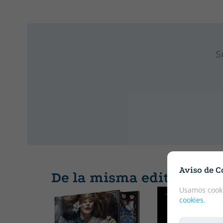
S
Aviso de C
De la misma editorial
Usamos cooki
cookies
.