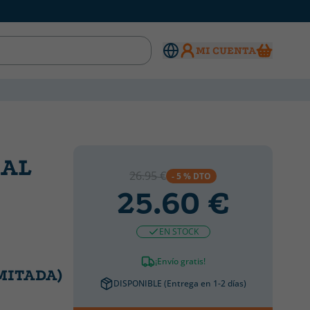
MI CUENTA
IAL
26.95 €
- 5 % DTO
25.60 €
EN STOCK
¡Envío gratis!
IMITADA)
DISPONIBLE (Entrega en 1-2 días)