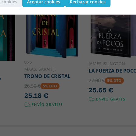
 cookies
Aceptar cookies
Rechazar cookies
Libro
JAMES ISLINGTON
MAAS, SARAH J.
LA FUERZA DE POC
TRONO DE CRISTAL
A
27.00 €
5% DTO
26.50 €
5% DTO
25.65 €
25.18 €
¡ENVÍO GRATIS!
¡ENVÍO GRATIS!