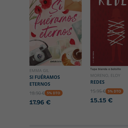
Tapa blanda o bolsillo
EMMA GIL
MORENO, ELOY
SI FUÉRAMOS
REDES
ETERNOS
15.95 €
5% DTO
18.90 €
5% DTO
15.15 €
17.96 €