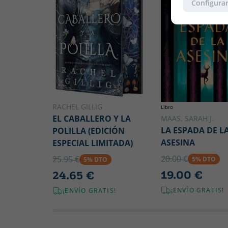
Configurar
RACHEL GILLIG
Libro
EL CABALLERO Y LA
MAAS, SARAH J.
LA ESPADA DE L
POLILLA (EDICIÓN
ASESINA
ESPECIAL LIMITADA)
20.00 €
25.95 €
5% DTO
5% DTO
19.00 €
24.65 €
¡ENVÍO GRATIS!
¡ENVÍO GRATIS!