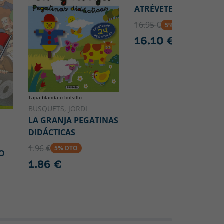
ATRÉVETE A BRILLAR
16.95 €
5% DTO
16.10 €
Tapa blanda o bolsillo
BUSQUETS, JORDI
LA GRANJA PEGATINAS
DIDÁCTICAS
1.96 €
5% DTO
O
1.86 €