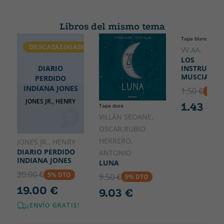
Nº colección
Colección
3
SUPERDOS
Libros del mismo tema
Alto
Ancho
Tapa blanda o bol
150
230
DESCATALOGADO
VV.AA.
LOS
DIARIO
INSTRUMEN
MUSCIALES
PERDIDO
INDIANA JONES
1.50 €
5% D
JONES JR., HENRY
1.43 €
Tapa dura
VILLÁN SEOANE,
OSCAR;RUBIO
HERRERO,
JONES JR., HENRY
DIARIO PERDIDO
ANTONIO
INDIANA JONES
LUNA
20.00 €
5% DTO
9.50 €
5% DTO
19.00 €
9.03 €
¡ENVÍO GRATIS!