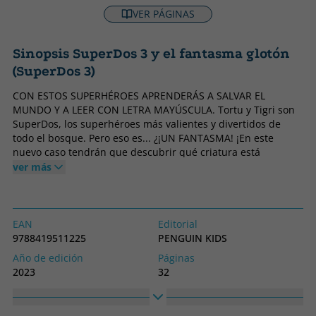
VER PÁGINAS
Sinopsis SuperDos 3 y el fantasma glotón
(SuperDos 3)
CON ESTOS SUPERHÉROES APRENDERÁS A SALVAR EL
MUNDO Y A LEER CON LETRA MAYÚSCULA. Tortu y Tigri son
SuperDos, los superhéroes más valientes y divertidos de
todo el bosque. Pero eso es... ¿¡UN FANTASMA! ¡En este
nuevo caso tendrán que descubrir qué criatura está
destruyendo el bosque a mordiscos!¿Lograrán resolver el
ver más
misterio antes de la hora de ir a dormir ¡Una aventura que
incluye curiosidades para aprender a cuidar el planeta!
EAN
Editorial
9788419511225
PENGUIN KIDS
Año de edición
Páginas
2023
32
Encuadernación
Idioma
Tapa dura
Castellano