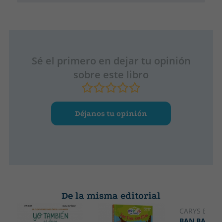
Sé el primero en dejar tu opinión
sobre este libro
Déjanos tu opinión
De la misma editorial
CARYS BEXI
BAN BAN BA