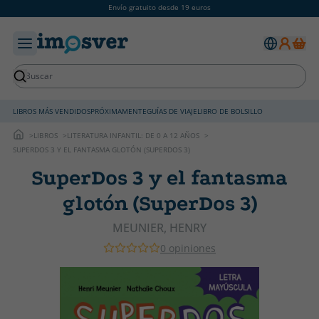
Envío gratuito desde 19 euros
LIBROS MÁS VENDIDOS
PRÓXIMAMENTE
GUÍAS DE VIAJE
LIBRO DE BOLSILLO
LIBROS
LITERATURA INFANTIL: DE 0 A 12 AÑOS
SUPERDOS 3 Y EL FANTASMA GLOTÓN (SUPERDOS 3)
SuperDos 3 y el fantasma
glotón (SuperDos 3)
MEUNIER, HENRY
0 opiniones