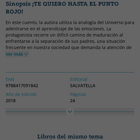
Sinopsis ¡TE QUIERO HASTA EL PUNTO
ROJO!
En este cuento, la autora utiliza la analogía del Universo para
adentrarse en el aprendizaje de las emociones. La
protagonista recorre un difícil camino de maduración al
enfrentarse a la separación de sus padres, una situación
frecuente en nuestra sociedad que demanda la atención de
los más pequeños.
ver más
EAN
Editorial
9788417091842
SALVATELLA
Año de edición
Páginas
2018
24
Encuadernación
Idioma
Tapa blanda o bolsillo
Castellano
Colección
Alto
PADRES
210
Libros del mismo tema
Ancho