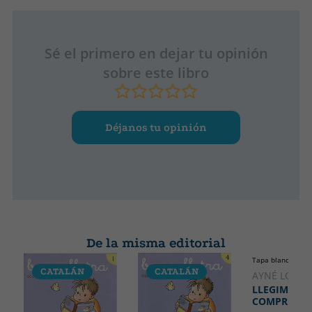
Sé el primero en dejar tu opinión
sobre este libro
Déjanos tu opinión
De la misma editorial
Tapa blanda o bol
CATALÁN
CATALÁN
CATALÁ
AYNÉ LÓPEZ,
LLEGIM I
COMPRENEM