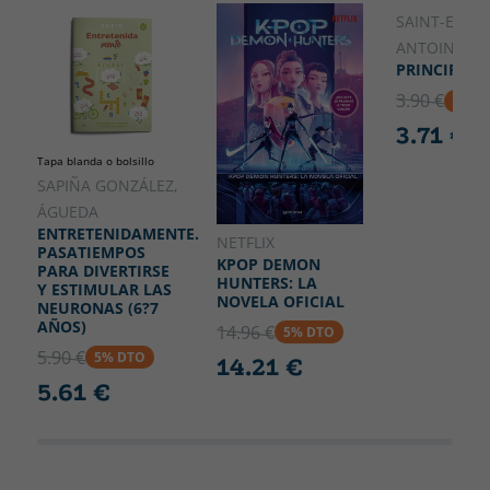
210
SAINT-EXUPÉ
ANTOINE DE
PRINCIPITO,
3.90 €
5% D
3.71 €
Tapa blanda o bolsillo
SAPIÑA GONZÁLEZ,
ÁGUEDA
ENTRETENIDAMENTE.
NETFLIX
PASATIEMPOS
KPOP DEMON
PARA DIVERTIRSE
HUNTERS: LA
Y ESTIMULAR LAS
NOVELA OFICIAL
NEURONAS (6?7
AÑOS)
14.96 €
5% DTO
5.90 €
5% DTO
14.21 €
5.61 €