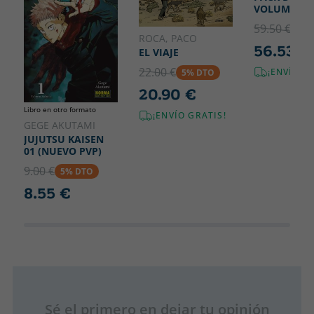
VOLUMENE
59.50 €
5% 
ROCA, PACO
56.53 €
EL VIAJE
22.00 €
¡ENVÍO G
5% DTO
20.90 €
Libro en otro formato
¡ENVÍO GRATIS!
GEGE AKUTAMI
JUJUTSU KAISEN
01 (NUEVO PVP)
9.00 €
5% DTO
8.55 €
Sé el primero en dejar tu opinión