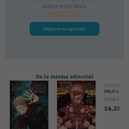
sobre este libro
Déjanos tu opinión
De la misma editorial
CHUGONG
SOLO LEVEL
14.96 €
5% 
14.21 €