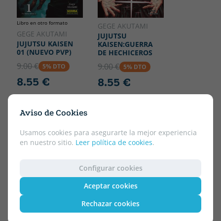
Libro en otro formato
GEGE AKUTAMI
GEGE AKUTAMI
JUJUTSU
JUJUTSU KAISEN
KAISEN:GUERRA
01 (NUEVO PVP)
DE HECHICEROS
9.00 €
9.00 €
5% DTO
5% DTO
8.55 €
8.55 €
Aviso de Cookies
Usamos cookies para asegurarte la mejor experiencia
en nuestro sitio.
Leer política de cookies
.
Configurar cookies
Aceptar cookies
Rechazar cookies