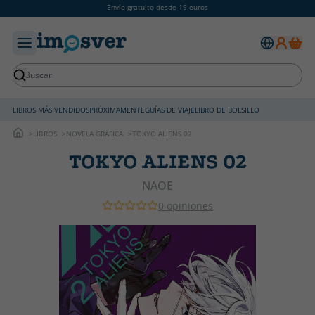
Envío gratuito desde 19 euros
LIBROS MÁS VENDIDOS
PRÓXIMAMENTE
GUÍAS DE VIAJE
LIBRO DE BOLSILLO
LIBROS
NOVELA GRAFICA
TOKYO ALIENS 02
TOKYO ALIENS 02
NAOE
0 opiniones