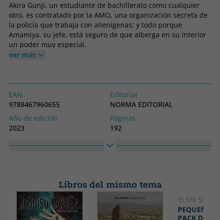
Akira Gunji, un estudiante de bachillerato como cualquier
otro, es contratado por la AMO, una organización secreta de
la policía que trabaja con alienígenas; y todo porque
Amamiya, su jefe, está seguro de que alberga en su interior
un poder muy especial.
ver más
EAN
Editorial
9788467960655
NORMA EDITORIAL
Año de edición
Páginas
2023
192
Encuadernación
Idioma
Libro en otro formato
Castellano
Nº colección
Colección
2
TOKYO ALIENS
Libros del mismo tema
Alto
Ancho
180
130
YI SHI SI ZH
PEQUEÑO 
PACK DOS