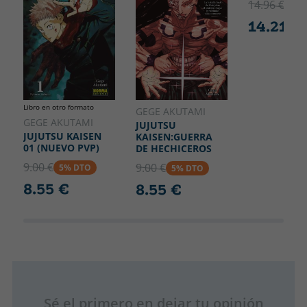
14.96 €
5% 
14.21 €
Libro en otro formato
GEGE AKUTAMI
GEGE AKUTAMI
JUJUTSU
JUJUTSU KAISEN
KAISEN:GUERRA
01 (NUEVO PVP)
DE HECHICEROS
9.00 €
9.00 €
5% DTO
5% DTO
8.55 €
8.55 €
Sé el primero en dejar tu opinión