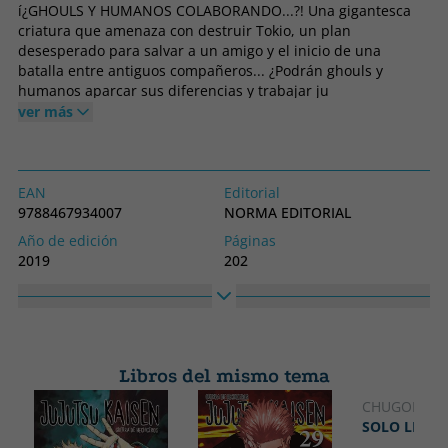
í¿GHOULS Y HUMANOS COLABORANDO...?! Una gigantesca
criatura que amenaza con destruir Tokio, un plan
desesperado para salvar a un amigo y el inicio de una
batalla entre antiguos compañeros... ¿Podrán ghouls y
humanos aparcar sus diferencias y trabajar ju
ver más
EAN
Editorial
9788467934007
NORMA EDITORIAL
Año de edición
Páginas
2019
202
Encuadernación
Idioma
Tapa blanda o bolsillo
Castellano
Nº colección
Colección
14
TOKYO GHOUL:RE
Libros del mismo tema
Alto
Ancho
175
115
CHUGONG
SOLO LEVEL