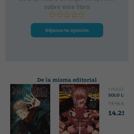
sobre este libro
Déjanos tu opinión
De la misma editorial
CHUGONG
SOLO LEVEL
14.96 €
5% 
14.21 €