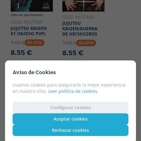
Libro en otro formato
GEGE AKUTAMI
GEGE AKUTAMI
JUJUTSU
JUJUTSU KAISEN
KAISEN:GUERRA
01 (NUEVO PVP)
DE HECHICEROS
9.00 €
9.00 €
5% DTO
5% DTO
8.55 €
8.55 €
Aviso de Cookies
Usamos cookies para asegurarte la mejor experiencia
en nuestro sitio.
Leer política de cookies
.
Configurar cookies
Aceptar cookies
Rechazar cookies