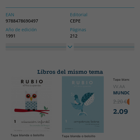
EAN
Editorial
9788478690497
CEPE
Año de edición
Páginas
1991
212
Idioma
Colección
Castellano
SIN COLECCION
Alto
Ancho
170
240
Libros del mismo tema
Tapa blanda o bol
VV.AA
MUNDO ESP
2.20 €
5% D
2.09 €
Tapa blanda o bolsillo
Tapa blanda o bolsillo