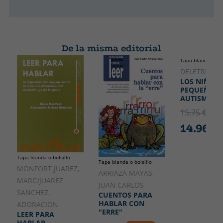
De la misma editorial
Tapa blanda o bol
DELETREA
LOS NIÑOS
PEQUEÑOS 
AUTISMO
15.75 €
5% 
14.96 €
Tapa blanda o bolsillo
Tapa blanda o bolsillo
MONFORT JUAREZ,
ARRIAZA MAYAS,
MARC/JUAREZ
JUAN CARLOS
SANCHEZ,
CUENTOS PARA
HABLAR CON
ADORACION
"ERRE"
LEER PARA
HABLAR