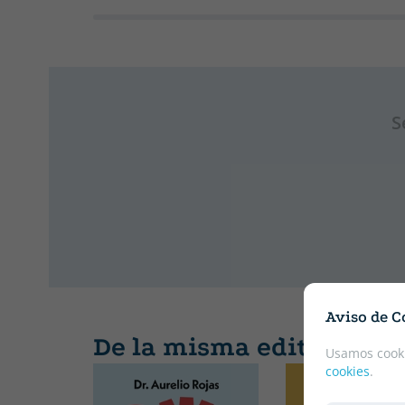
S
Aviso de C
De la misma editorial
Usamos cooki
cookies
.