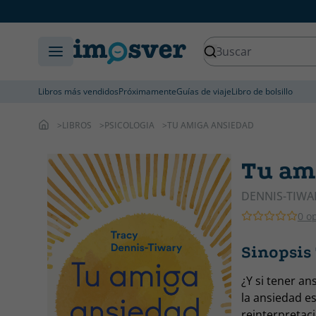
Libros más vendidos
Próximamente
Guías de viaje
Libro de bolsillo
LIBROS
PSICOLOGIA
TU AMIGA ANSIEDAD
Tu am
DENNIS-TIWA
0 o
Sinopsis
¿Y si tener a
la ansiedad es
reinterpretaci