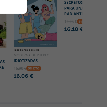
SECRETOS COREANOS
PARA UNA PIEL
RADIANTE
16.95 €
5% DTO
16.10 €
Tapa blanda o bolsillo
MODERNA DE PUEBLO
IDIOTIZADAS
TAS
RE
16.90 €
5% DTO
16.06 €