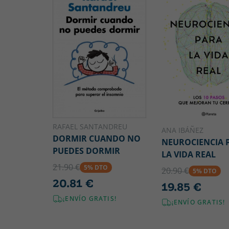
RAFAEL SANTANDREU
ANA IBÁÑEZ
DORMIR CUANDO NO
NEUROCIENCIA 
PUEDES DORMIR
LA VIDA REAL
21.90 €
5% DTO
20.90 €
5% DTO
20.81 €
19.85 €
¡ENVÍO GRATIS!
¡ENVÍO GRATIS!