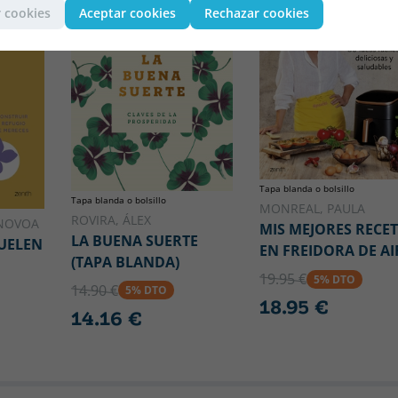
 cookies
Aceptar cookies
Rechazar cookies
Tapa blanda o bolsillo
Tapa blanda o bolsillo
MONREAL, PAULA
ROVIRA, ÁLEX
NOVOA
MIS MEJORES RECE
LA BUENA SUERTE
DUELEN
EN FREIDORA DE AI
(TAPA BLANDA)
19.95 €
5% DTO
14.90 €
5% DTO
18.95 €
14.16 €