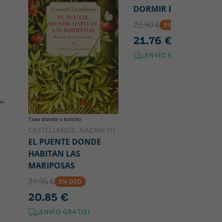
DORMIR PARA VIVIR
22.90 €
5% DTO
21.76 €
¡ENVÍO GRATIS!
Tapa blanda o bolsillo
CASTELLANOS, NAZARETH
EL PUENTE DONDE
HABITAN LAS
MARIPOSAS
21.95 €
5% DTO
20.85 €
¡ENVÍO GRATIS!