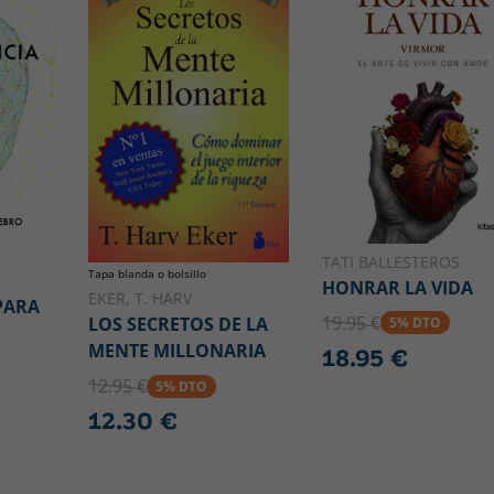
TATI BALLESTEROS
Tapa blanda o bolsillo
HONRAR LA VIDA
EKER, T. HARV
PARA
19.95 €
LOS SECRETOS DE LA
5% DTO
MENTE MILLONARIA
18.95 €
12.95 €
5% DTO
12.30 €