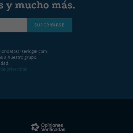
es y mucho más.
SUSCRIBIRSE
ciondatos@serlogal.com
as a nuestro grupo.
idad.
a de privacidad