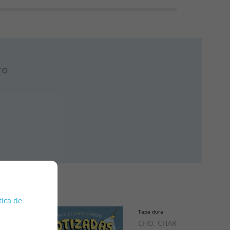
ro
tica de
Tapa dura
CHO, CHARLOTTE