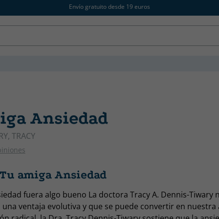
Envío gratuito desde 19 euros
iga Ansiedad
RY, TRACY
piniones
 Tu amiga Ansiedad
nsiedad fuera algo bueno La doctora Tracy A. Dennis-Tiwary 
 una ventaja evolutiva y que se puede convertir en nuestra 
ón radical, la Dra. Tracy Dennis-Tiwary sostiene que la ansi