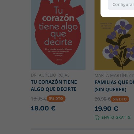
Configurar
DR. AURELIO ROJAS
MARTA MARTÍNEZ 
TU CORAZÓN TIENE
FAMILIAS QUE 
ALGO QUE DECIRTE
(SIN QUERER)
18.95 €
20.95 €
5% DTO
5% DTO
18.00 €
19.90 €
¡ENVÍO GRATIS!