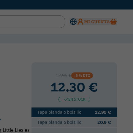
MI CUENTA
12.95 €
- 5 % DTO
12.30 €
EN STOCK
Tapa blanda o bolsillo
12.95 €
A
Tapa blanda o bolsillo
20.9 €
Little Lies es