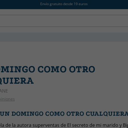
Envío gratuito desde 19 euros
OMINGO COMO OTRO
QUIERA
IANE
piniones
s UN DOMINGO COMO OTRO CUALQUIER
a de la autora superventas de El secreto de mi marido y Big 