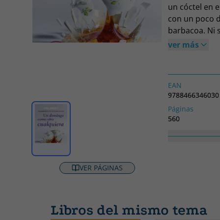
un cóctel en e
con un poco d
barbacoa. Ni 
de sus amigos
ver más
Sam, dijeron 
domingo por la
revoltoso. Ap
EAN
zona residenci
9788466346030
«Si te gustaro
Páginas
encantará est
560
Reese Withersp
Colección
observaciones
BEST SELLER
Kate Morton, a
dejaría todo. 
VER PÁGINAS
Jojo Moyes, au
sola página d
vas a ser inca
Libros del mismo tema
Miami Herald 
Library Journ