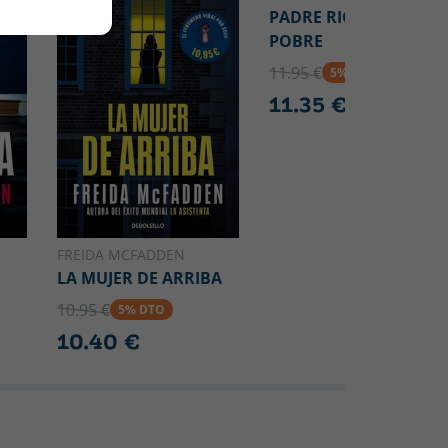
PADRE RICO, PADRE
POBRE
11.95 €
5% DTO
11.35 €
FREIDA MCFADDEN
LA MUJER DE ARRIBA
10.95 €
5% DTO
10.40 €