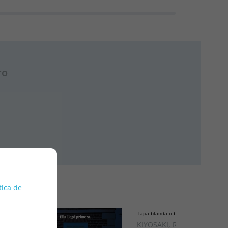
ro
tica de
Tapa blanda o bolsillo
KIYOSAKI, ROBERT T.