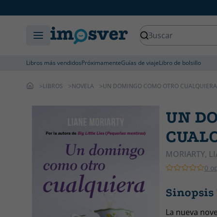
Libros más vendidos
Próximamente
Guías de viaje
Libro de bolsillo
LIBROS
NOVELA
UN DOMINGO COMO OTRO CUALQUIERA
UN D
CUAL
MORIARTY, L
0 o
Sinopsi
La nueva novel