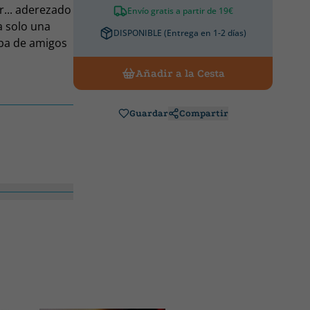
r... aderezado
Envío gratis a partir de 19€
a solo una
DISPONIBLE (Entrega en 1-2 días)
aba de amigos
y su marido,
Añadir a la Cesta
icieron ese
n perrito
 tranquila
Guardar
Compartir
s), te
maestra de las
r las que lo
eflexiones.»
ño: ni una
ualquiera? Que
ue se adentra