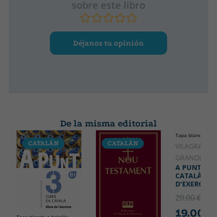
sobre este libro
Déjanos tu opinión
De la misma editorial
Tapa blanda o bol
CATALÁN
CATALÁN
CATALÁ
VILAGRASA
GRANDIA, A
A PUNT. CU
CATALÀ. LL
D'EXERCICIS,
20.00 €
5% 
19.00 €
Tapa blanda o bolsillo