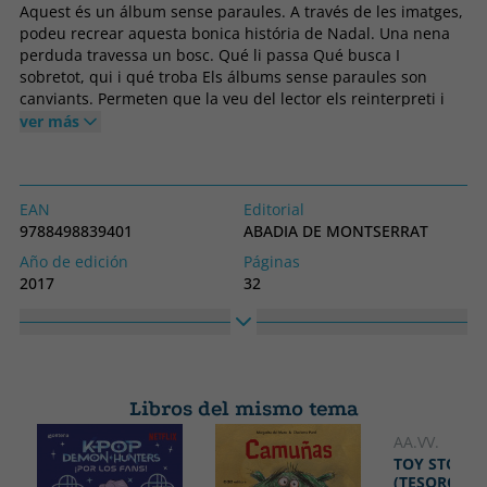
Aquest és un álbum sense paraules. A través de les imatges,
podeu recrear aquesta bonica história de Nadal. Una nena
perduda travessa un bosc. Qué li passa Qué busca I
sobretot, qui i qué troba Els álbums sense paraules son
canviants. Permeten que la veu del lector els reinterpreti i
els adapti a la própia sensibilitat i que oralment quedin
ver más
regenerats amb molts detalls potser inversemblants, i
sorprenents.
EAN
Editorial
9788498839401
ABADIA DE MONTSERRAT
Año de edición
Páginas
2017
32
Encuadernación
Idioma
Tapa dura
Catalán
Colección
Alto
ALBUM IL-LUSTRAT
271
Libros del mismo tema
Ancho
287
AA.VV.
TOY STORY 
(TESORO DE