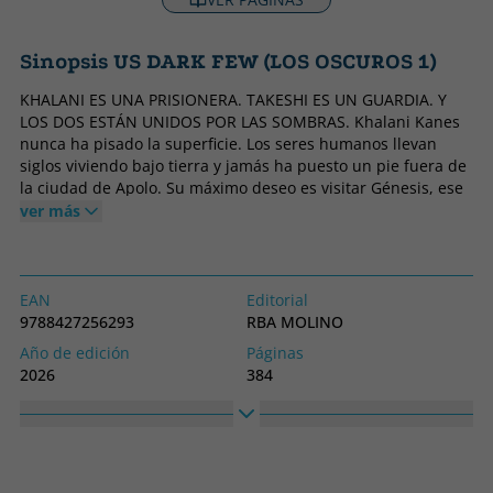
Sinopsis US DARK FEW (LOS OSCUROS 1)
KHALANI ES UNA PRISIONERA. TAKESHI ES UN GUARDIA. Y
LOS DOS ESTÁN UNIDOS POR LAS SOMBRAS. Khalani Kanes
nunca ha pisado la superficie. Los seres humanos llevan
siglos viviendo bajo tierra y jamás ha puesto un pie fuera de
la ciudad de Apolo. Su máximo deseo es visitar Génesis, ese
lugar idílico donde la humanidad vive bañada por el sol.
ver más
Pero, cuando la condenan a cadena perpetua por un delito
que no ha cometido, las pocas esperanzas que alberga se
hacen añicos. Cada segundo en la prisión de Braderhelm es
una lucha por la supervivencia. Creía que los violentos
EAN
Editorial
reclusos serían la mayor amenaza, pero cuando se topa con
9788427256293
RBA MOLINO
Takeshi Steele, el capitán responsable de su sección,
Año de edición
Páginas
comprende lo equivocada que estaba. Tan frío como
2026
384
implacable, Steele doblegará a Khalani antes que permitir
Idioma
Nº colección
que escape a la superficie, algo que ningún prisionero ha
Castellano
1
conseguido en el pasado. En las sombras de la prisión la
esperan trampas y secretos. Para sobrevivir, Khalani se verá
Colección
Alto
obligada a luchar contra los criminales y a revelar la verdad
FICCION
150