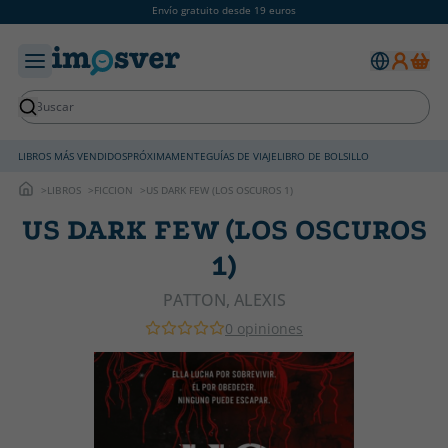
Envío gratuito desde 19 euros
LIBROS MÁS VENDIDOS
PRÓXIMAMENTE
GUÍAS DE VIAJE
LIBRO DE BOLSILLO
LIBROS
FICCION
US DARK FEW (LOS OSCUROS 1)
US DARK FEW (LOS OSCUROS
1)
PATTON, ALEXIS
0 opiniones