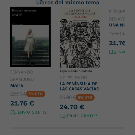
tras el motivo de su encierro. De lo contrario, puede que la
Libros del mismo tema
Ancho
prisión se convierta en su tumba. BIENVENIDOS A
230
ELÍSABET
BRADERHELM, EL LUGAR EN EL QUE SOLO LOS MÁS CRUELES
SOBREVIVEN.
BENAVENT
UNA NIÑA 
22.90 €
5% 
21.76 €
¡ENVÍO G
Tapa blanda o bolsillo
FERNANDO
UCLÉS, DAVID
ARAMBURU
LA PENÍNSULA DE
MAITE
LAS CASAS VACÍAS
22.90 €
5% DTO
26.00 €
5% DTO
21.76 €
24.70 €
¡ENVÍO GRATIS!
¡ENVÍO GRATIS!