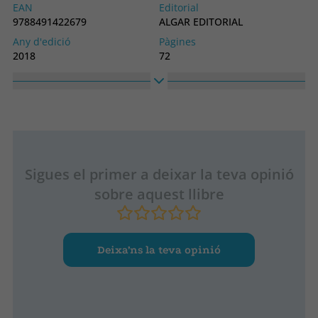
EAN
Editorial
9788491422679
ALGAR EDITORIAL
Any d'edició
Pàgines
2018
72
Enquadernació
Idioma
Tapa dura
Basc
Núm. col·lecció
Col·lecció
10
ALBUM IRUDIDUNAK
Alt
Ample
340
270
Sigues el primer a deixar la teva opinió
sobre aquest llibre
Deixa’ns la teva opinió