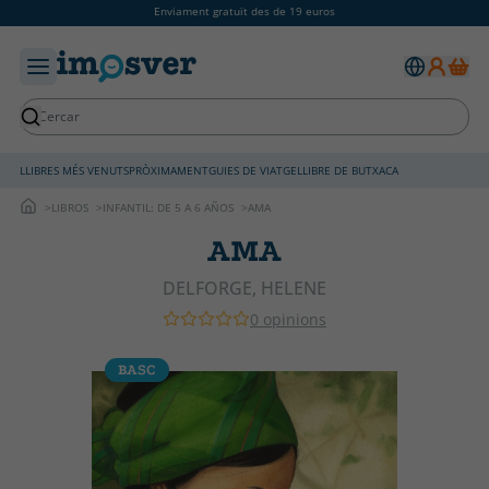
Enviament gratuït des de 19 euros
LLIBRES MÉS VENUTS
PRÒXIMAMENT
GUIES DE VIATGE
LLIBRE DE BUTXACA
LIBROS
INFANTIL: DE 5 A 6 AÑOS
AMA
AMA
DELFORGE, HELENE
0 opinions
BASC