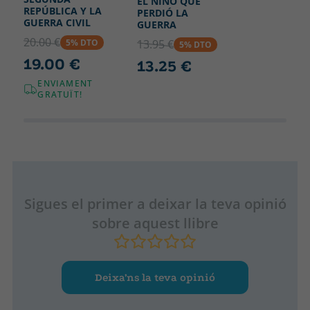
EL NIÑO QUE
REPÚBLICA Y LA
PERDIÓ LA
GUERRA CIVIL
GUERRA
20.00 €
5% DTO
13.95 €
5% DTO
19.00 €
13.25 €
ENVIAMENT
GRATUÏT!
Sigues el primer a deixar la teva opinió
sobre aquest llibre
Deixa’ns la teva opinió