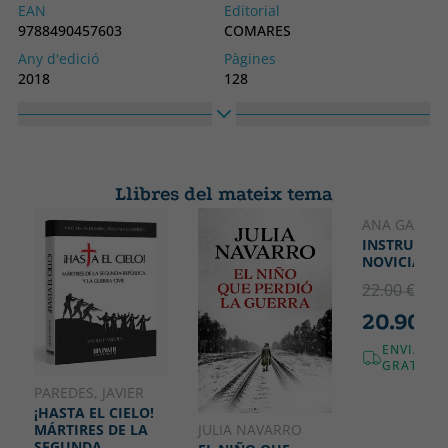
EAN
Editorial
9788490457603
COMARES
Any d'edició
Pàgines
2018
128
Enquadernació
Idioma
Tapa tova o butxaca
Castellà
Col·lecció
Alt
HISTORIA
240
Llibres del mateix tema
Ample
170
ANA GARRIG
INSTRUCCIÓ
NOVICIAS
22.00 €
5% 
20.90 €
ENVIAME
GRATUÏT!
PAREDES, JAVIER
¡HASTA EL CIELO!
JULIA NAVARRO
MÁRTIRES DE LA
SEGUNDA