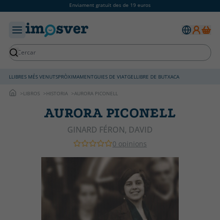
Enviament gratuït des de 19 euros
LLIBRES MÉS VENUTS
PRÒXIMAMENT
GUIES DE VIATGE
LLIBRE DE BUTXACA
LIBROS
HISTORIA
AURORA PICONELL
AURORA PICONELL
GINARD FÉRON, DAVID
0 opinions