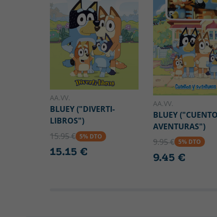
AA.VV.
AA.VV.
BLUEY ("DIVERTI-
BLUEY ("CUENTO
LIBROS")
AVENTURAS")
15.95 €
5% DTO
9.95 €
5% DTO
15.15 €
9.45 €