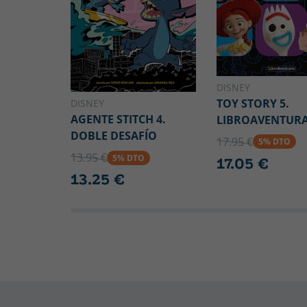
DISNEY
TOY STORY 5.
DISNEY
AGENTE STITCH 4.
LIBROAVENTUR
DOBLE DESAFÍO
17.95 €
5% DTO
13.95 €
5% DTO
17.05 €
13.25 €