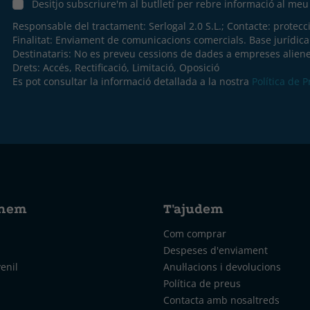
Desitjo subscriure'm al butlletí per rebre informació al me
Responsable del tractament: Serlogal 2.0 S.L.; Contacte:
protecc
Finalitat: Enviament de comunicacions comercials. Base jurídic
Destinataris: No es preveu cessions de dades a empreses aliene
Drets: Accés, Rectificació, Limitació, Oposició
Es pot consultar la informació detallada a la nostra
Política de 
nem
T'ajudem
Com comprar
Despeses d'enviament
venil
Anul·lacions i devolucions
Política de preus
Contacta amb nosaltreds