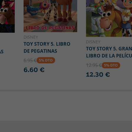
DISNEY
DISNEY
TOY STORY 5. LIBRO
TOY STORY 5. GRA
DE PEGATINAS
AS
LIBRO DE LA PELÍC
6.95 €
5% DTO
12.95 €
5% DTO
6.60 €
12.30 €