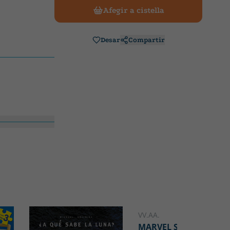
Afegir a cistella
Desar
Compartir
VV.AA.
MARVEL SPIDEY