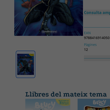
Consulta am
EAN
9788416914050
Pàgines
12
Col·lecció
MARVEL
Llibres del mateix tema