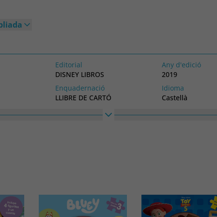
pliada
Editorial
Any d'edició
DISNEY LIBROS
2019
Enquadernació
Idioma
LLIBRE DE CARTÓ
Castellà
Alt
Ample
254
200