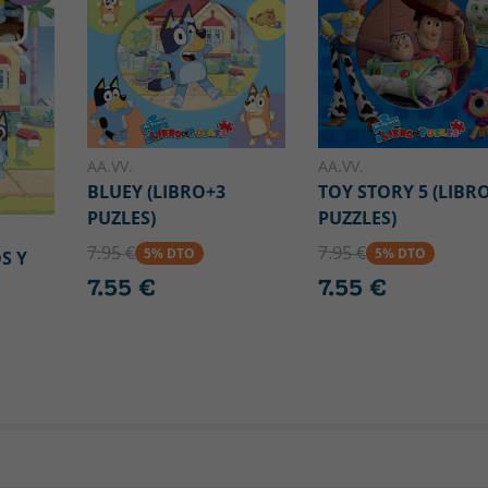
AA.VV.
AA.VV.
BLUEY (LIBRO+3
TOY STORY 5 (LIBR
PUZLES)
PUZZLES)
7.95 €
7.95 €
5% DTO
5% DTO
S Y
7.55 €
7.55 €