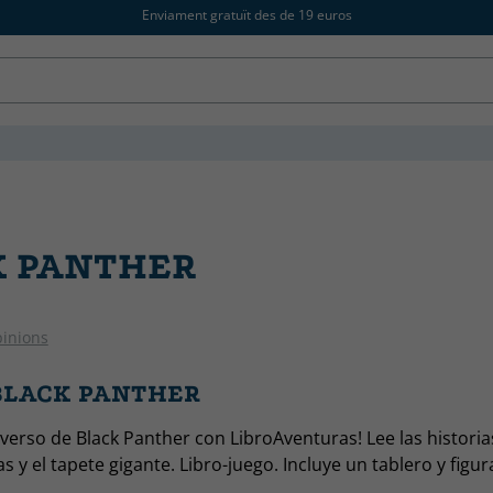
Enviament gratuït des de 19 euros
K PANTHER
pinions
 BLACK PANTHER
iverso de Black Panther con LibroAventuras! Lee las historias
tas y el tapete gigante. Libro-juego. Incluye un tablero y figur