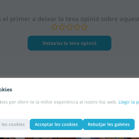
 el primer a deixar la teva opinió sobre aquest
Deixa’ns la teva opinió
okies
kies per oferir-te la millor experiència al nostre lloc web.
Llegir la 
 les cookies
Acceptar les cookies
Rebutjar les galetes