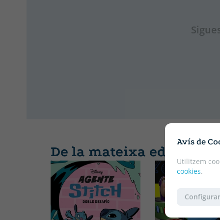
Sigues
Avís de Co
De la mateixa editorial
Utilitzem coo
cookies
.
Configurar