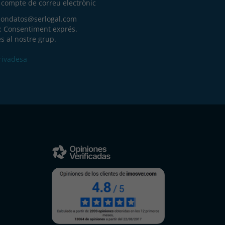
u compte de correu electrònic
iondatos@serlogal.com
a: Consentiment exprés.
s al nostre grup.
Privadesa