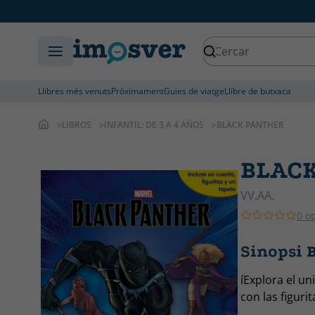
Llibres més venuts
Pròximament
Guies de viatge
Llibre de butxaca
LIBROS
INFANTIL: DE 3 A 4 AÑOS
BLACK PANTHER
BLAC
VV.AA.
0 o
Sinopsi
íExplora el un
con las figuri