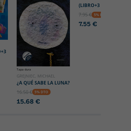
(LIBRO+3 PUZZLES)
7.95 €
5% DTO
7.55 €
O+3
Tapa dura
GREJNIEC, MICHAEL
¿A QUÉ SABE LA LUNA?
16.50 €
5% DTO
15.68 €