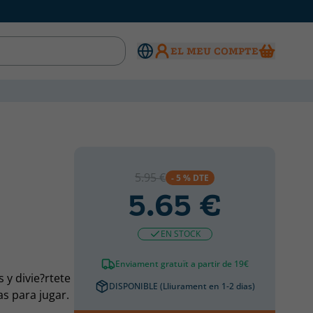
EL MEU COMPTE
5.95 €
- 5 % DTE
5.65 €
EN STOCK
Enviament gratuït a partir de 19€
 y divie?rtete
DISPONIBLE (Lliurament en 1-2 dias)
as para jugar.