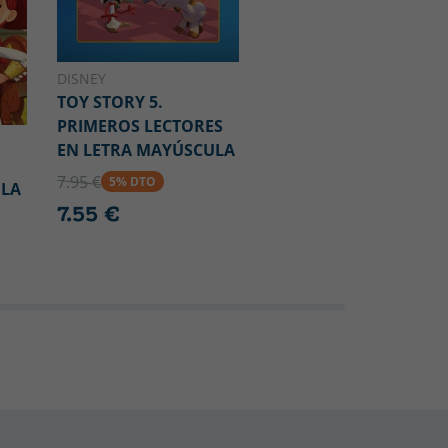
DISNEY
TOY STORY 5.
PRIMEROS LECTORES
EN LETRA MAYÚSCULA
N
7.95 €
5% DTO
ULA
7.55 €