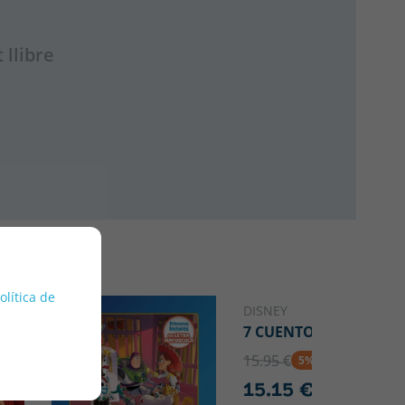
 llibre
política de
DISNEY
7 CUENTOS DE LILO
15.95 €
5% DTO
15.15 €