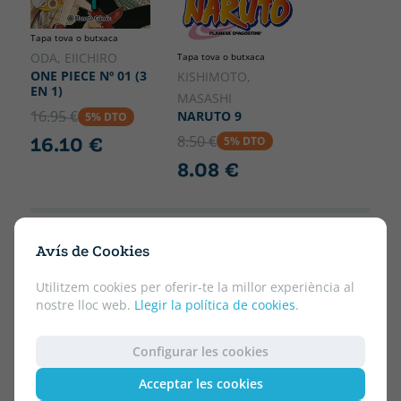
Tapa tova o butxaca
ODA, EIICHIRO
Tapa tova o butxaca
ONE PIECE Nº 01 (3
KISHIMOTO,
EN 1)
MASASHI
16.95 €
NARUTO 9
5% DTO
8.50 €
16.10 €
5% DTO
8.08 €
Avís de Cookies
Utilitzem cookies per oferir-te la millor experiència al
nostre lloc web.
Llegir la política de cookies
.
Configurar les cookies
Acceptar les cookies