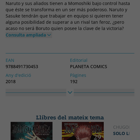
Naruto y sus aliados tienen a Momoshiki bajo control hasta
que éste se transforma en un ser más poderoso. Naruto y
Sasuke tendrán que trabajar en equipo si quieren tener
alguna posibilidad de superar a un rival tan feroz, ¿pero
acaso no será Boruto quien posee la clave de la victoria?
Consulta ampliada
EAN
Editorial
9788491730453
PLANETA COMICS
Any d'edició
Pàgines
2018
192
Enquadernació
Idioma
Tapa tova o butxaca
Castellà
Núm. col·lecció
Col·lecció
3
COMICS MANGA
Llibres del mateix tema
Alt
Ample
177
111
CHUGONG
SOLO LEVEL