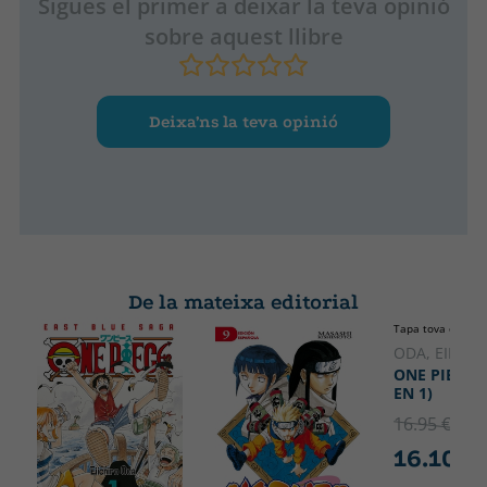
Sigues el primer a deixar la teva opinió
sobre aquest llibre
Deixa’ns la teva opinió
De la mateixa editorial
Tapa tova o butx
ODA, EIICHI
ONE PIECE N
EN 1)
16.95 €
5% 
16.10 €