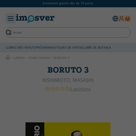
Enviament gratuït des de 19 euros
LLIBRES MÉS VENUTS
PRÒXIMAMENT
GUIES DE VIATGE
LLIBRE DE BUTXACA
LIBROS
COMIC MANGA
BORUTO 3
BORUTO 3
KISHIMOTO, MASASHI
0 opinions