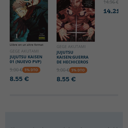
14.96 €
5% 
14.21 €
Llibre en un altre format
GEGE AKUTAMI
GEGE AKUTAMI
JUJUTSU
JUJUTSU KAISEN
KAISEN:GUERRA
01 (NUEVO PVP)
DE HECHICEROS
9.00 €
9.00 €
5% DTO
5% DTO
8.55 €
8.55 €