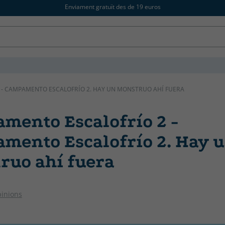
Enviament gratuït des de 19 euros
- CAMPAMENTO ESCALOFRÍO 2. HAY UN MONSTRUO AHÍ FUERA
mento Escalofrío 2 -
mento Escalofrío 2. Hay 
ruo ahí fuera
pinions