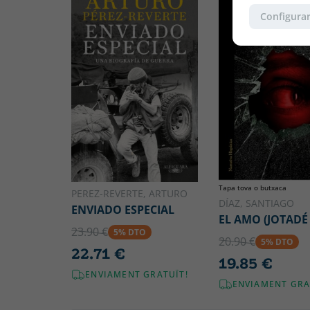
Configurar
Tapa tova o butxaca
PEREZ-REVERTE, ARTURO
DÍAZ, SANTIAGO
ENVIADO ESPECIAL
EL AMO (JOTADÉ 
23.90 €
5% DTO
20.90 €
5% DTO
22.71 €
19.85 €
ENVIAMENT GRATUÏT!
ENVIAMENT GRA