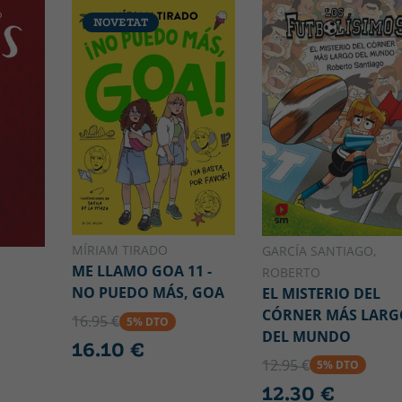
NOVETAT
MÍRIAM TIRADO
GARCÍA SANTIAGO,
ME LLAMO GOA 11 -
ROBERTO
NO PUEDO MÁS, GOA
EL MISTERIO DEL
CÓRNER MÁS LARG
16.95 €
5% DTO
DEL MUNDO
16.10 €
12.95 €
5% DTO
12.30 €