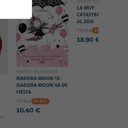
DICKER, JOËL
LA MUY
CATASTRÓFICA VISITA
AL ZOO
19.90 €
5% DTO
18.90 €
HARRIET MUNCASTER
ISADORA MOON 15 -
ISADORA MOON VA DE
FIESTA
10.95 €
5% DTO
10.40 €
T!