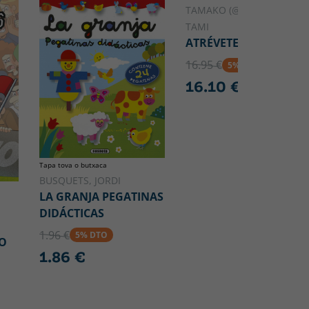
TAMAKO (@TAMITAMAKO)
TAMI
ATRÉVETE A BRILLAR
16.95 €
5% DTO
16.10 €
Tapa tova o butxaca
BUSQUETS, JORDI
LA GRANJA PEGATINAS
DIDÁCTICAS
1.96 €
5% DTO
O
1.86 €