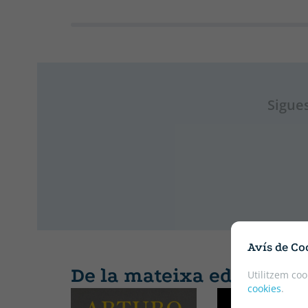
Sigues
Avís de Co
De la mateixa editorial
Utilitzem coo
cookies
.