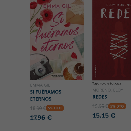
Tapa tova o butxaca
EMMA GIL
MORENO, ELOY
SI FUÉRAMOS
REDES
ETERNOS
15.95 €
5% DTO
18.90 €
5% DTO
15.15 €
17.96 €