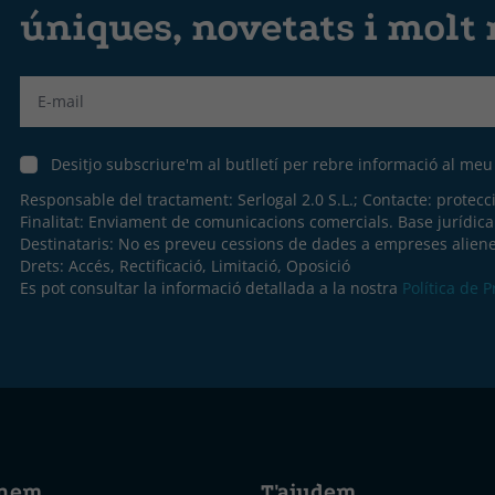
úniques, novetats i molt
Label
Desitjo subscriure'm al butlletí per rebre informació al me
Responsable del tractament: Serlogal 2.0 S.L.; Contacte:
protecc
Finalitat: Enviament de comunicacions comercials. Base jurídic
Destinataris: No es preveu cessions de dades a empreses aliene
Drets: Accés, Rectificació, Limitació, Oposició
Es pot consultar la informació detallada a la nostra
Política de 
nem
T'ajudem