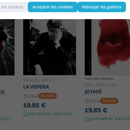
 les cookies
Acceptar les cookies
Rebutjar les galetes
Tapa tova o butxaca
MANUEL JABOIS
DÍAZ, SANTIAGO
LA VISPERA
JOTADÉ
2)
20.90 €
5% DTO
20.90 €
5% DTO
19.85 €
19.85 €
ENVIAMENT GRATUÏT!
ENVIAMENT GRATUÏ
TUÏT!