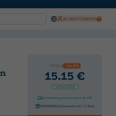
EL MEU COMPTE
15.95 €
- 5 % DTE
un
15.15 €
EN STOCK
Enviament gratuït a partir de 19€
DISPONIBLE (Lliurament en 1-2 dias)