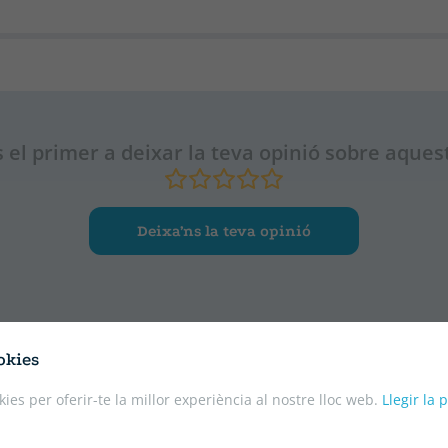
 el primer a deixar la teva opinió sobre aquest
Deixa’ns la teva opinió
okies
kies per oferir-te la millor experiència al nostre lloc web.
Llegir la 