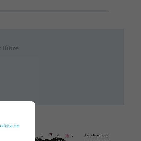
 llibre
política de
Tapa tova o butxaca