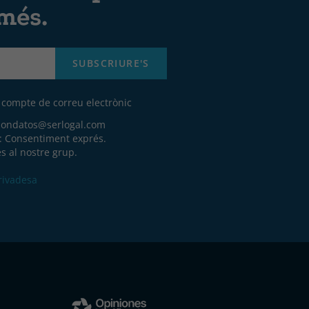
 més.
SUBSCRIURE'S
u compte de correu electrònic
iondatos@serlogal.com
a: Consentiment exprés.
s al nostre grup.
Privadesa