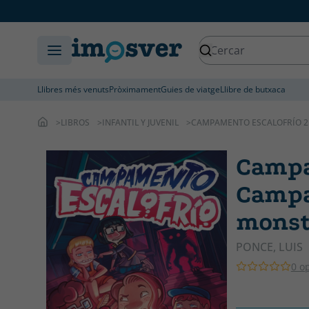
Llibres més venuts
Pròximament
Guies de viatge
Llibre de butxaca
LIBROS
INFANTIL Y JUVENIL
CAMPAMENTO ESCALOFRÍO 2 
Campa
Campa
monst
PONCE, LUIS
0 o