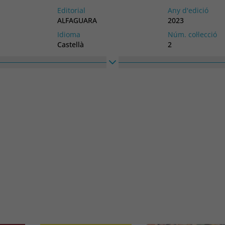
Editorial
Any d'edició
ALFAGUARA
2023
Idioma
Núm. col·lecció
Castellà
2
Alt
Ample
160
240