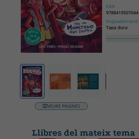
EAN
9788419507044
Enquadernació
Tapa dura
Col·lecció
SIN LIMITES
VEURE PÀGINES
Llibres del mateix tema