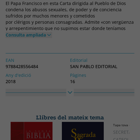
El Papa Francisco en esta Carta dirigida al Pueblo de Dios
condena los abusos sexuales, de poder y de conciencia
sufridos por muchos menores y cometidos
por clérigos y personas consagradas. Admite «con vergüenza
y arrepentimiento que no supimos estar donde teníamos
que estar, que no actuamos a tiempo reconociendo la
Consulta ampliada
magnitud y la gravedad del daño que se estaba causando en
tantas vidas» y nos insta con urgencia a reafi rmar una vez
más nuestro compromiso para garantizar la protección de
los menores y de los adultos en situación de vulnerabilidad.
EAN
Editorial
9788428556484
SAN PABLO EDITORIAL
Any d'edició
Pàgines
2018
16
Enquadernació
Idioma
Tapa tova o butxaca
Castellà
Col·lecció
Alt
ENCICLICAS Y DOCUMENTOS
180
Llibres del mateix tema
Ample
Tapa tova o butx
110
SECRETARIA
CATEQUESIS