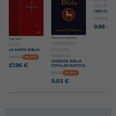
GALICIA,
CREO EN JES
10.50 €
5% 
9.98 €
Tapa tova o butxaca
Tapa dura
CONFERENCIA
VV.AA.
LA SANTA BIBLIA
EPISCOPAL
ESPAÑOLA
18.90 €
5% DTO
SAGRADA BIBLIA
17.96 €
POPULAR RUSTICA
9.50 €
5% DTO
9.03 €