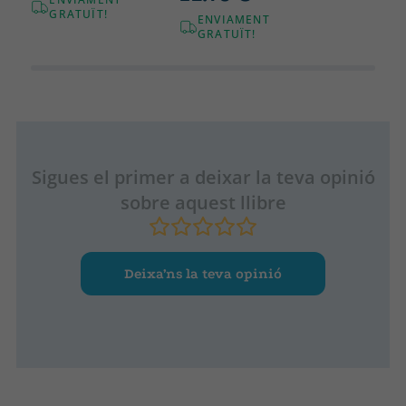
GRATUÏT!
creíbles, acertado manejo de los diferentes puntos de vista y
ENVIAMENT
escrita con más que solvencia, y que nos plantea
GRATUÏT!
insoslayables cuestiones como el amor, la maternidad, la
independencia y el manejo de las emociones», Carmen R.
Santos, ABC Cultural.
Sigues el primer a deixar la teva opinió
sobre aquest llibre
Deixa’ns la teva opinió