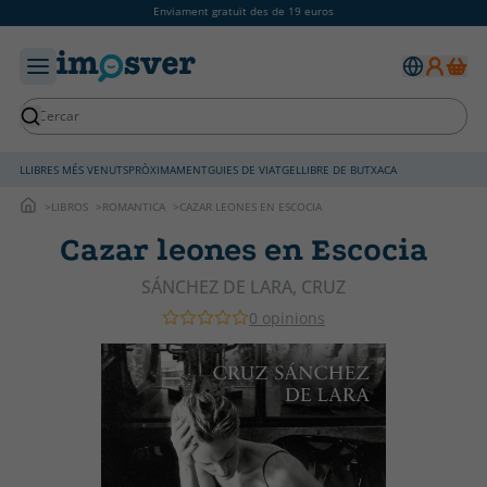
Enviament gratuït des de 19 euros
LLIBRES MÉS VENUTS
PRÒXIMAMENT
GUIES DE VIATGE
LLIBRE DE BUTXACA
LIBROS
ROMANTICA
CAZAR LEONES EN ESCOCIA
Cazar leones en Escocia
SÁNCHEZ DE LARA, CRUZ
0 opinions