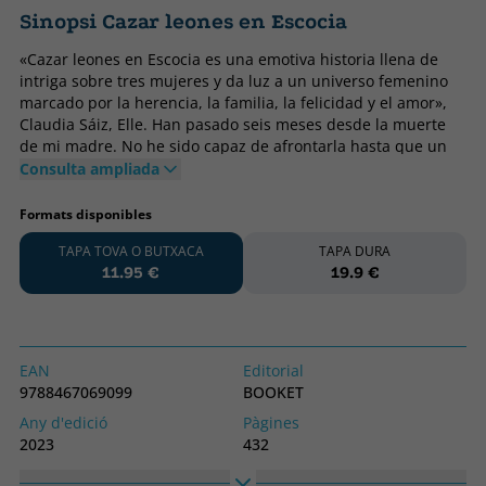
Sinopsi Cazar leones en Escocia
«Cazar leones en Escocia es una emotiva historia llena de
intriga sobre tres mujeres y da luz a un universo femenino
marcado por la herencia, la familia, la felicidad y el amor»,
Claudia Sáiz, Elle. Han pasado seis meses desde la muerte
de mi madre. No he sido capaz de afrontarla hasta que un
desconocido, que ha aparecido en mi vida de manera
Consulta ampliada
sorprendente, me ha apremiado para que resuelva los
asuntos pendientes. He de aceptar una herencia que,
Formats disponibles
aunque resolverá mi vida, me atará definitivamente a la de
TAPA TOVA O BUTXACA
TAPA DURA
mi familia. No estoy segura de que perder mi independencia
11.95 €
19.9 €
sea lo que quiero. Además, esto no implica simplemente
firmar unos papeles en el notario, no. Primero he de
instalarme en su casa durante tres meses y seguir las
instrucciones que me ha dejado en seis cartas. ¿Por qué
tanto misterio ¿Quién es Paul Dombasle, el hombre que,
EAN
Editorial
también fallecido, me ha traído hasta París para hacerme un
9788467069099
BOOKET
regalo extremadamente valioso ¿Y mi madre ¿Quién era
Any d'edició
Pàgines
realmente mi madre Con estas preguntas, comienza para
2023
432
Miranda Herrera un camino lleno de misterio,
descubrimiento, peligro y «días rojos» esos en los que de
Enquadernació
Idioma