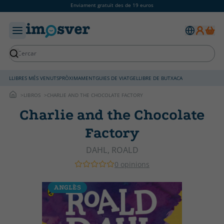
Enviament gratuït des de 19 euros
LLIBRES MÉS VENUTS
PRÒXIMAMENT
GUIES DE VIATGE
LLIBRE DE BUTXACA
LIBROS
CHARLIE AND THE CHOCOLATE FACTORY
Charlie and the Chocolate
Factory
DAHL, ROALD
0 opinions
ANGLÈS