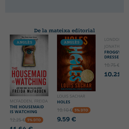
De la mateixa editorial
LONDON,
ANGLÈS
ANGLÈS
ANGLÈS
JONATHAN
FROGGY GET
DRESSED
10.75 €
5% 
10.21 €
LOUIS SACHAR
MCFADDEN, FREIDA
HOLES
THE HOUSEMAID
10.10 €
5% DTO
IS WATCHING
9.59 €
12.25 €
5% DTO
11.64 €