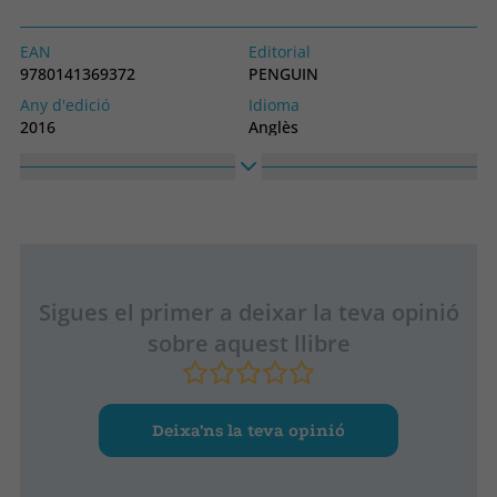
EAN
Editorial
9780141369372
PENGUIN
Any d'edició
Idioma
2016
Anglès
Col·lecció
LONGMAN
Sigues el primer a deixar la teva opinió
sobre aquest llibre
Deixa’ns la teva opinió