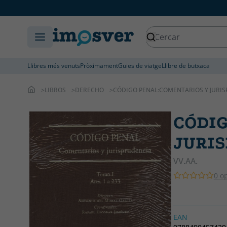
Llibres més venuts
Pròximament
Guies de viatge
Llibre de butxaca
LIBROS
DERECHO
CÓDIGO PENAL:COMENTARIOS Y JURI
CÓDIG
JURI
VV.AA.
0 o
EAN