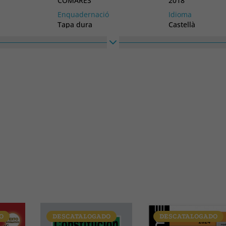
COMARES
2018
Enquadernació
Idioma
Tapa dura
Castellà
Alt
Ample
300
200
O
DESCATALOGADO
DESCATALOGADO