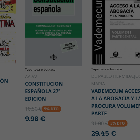
Tapa tova o butxaca
Tapa tova o butxaca
DE PABLO HERMIDA,JO
AA.VV
IÓN
CONSTITUCION
MARIA
VADEMECUM ACCE
ESPAÑOLA 27ª
A LA ABOGACIA Y L
EDICION
PROCURA VOLUMEN
10.50 €
5% DTO
PARTE
9.98 €
31.00 €
5% DTO
29.45 €