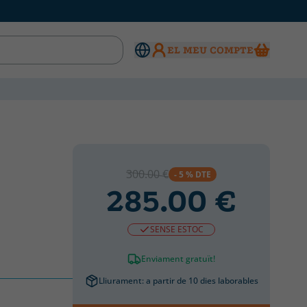
EL MEU COMPTE
300.00 €
- 5 % DTE
285.00 €
SENSE ESTOC
Enviament gratuït!
Lliurament: a partir de 10 dies laborables