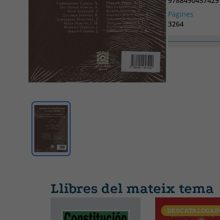
9788490457429
Pàgines
3264
Col·lecció
SIN COLECCION
Llibres del mateix tema
DESCATALOGAD