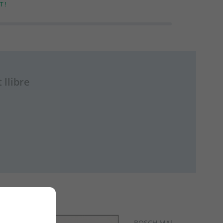
T!
 llibre
BOSCH MARCH, CLARA