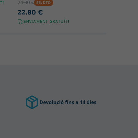
24.00 €
5% DTO
T!
22.80 €
ENVIAMENT GRATUÏT!
Devolució fins a 14 dies