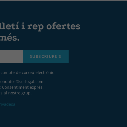
letí i rep ofertes
 més.
SUBSCRIURE'S
u compte de correu electrònic
iondatos@serlogal.com
a: Consentiment exprés.
s al nostre grup.
Privadesa