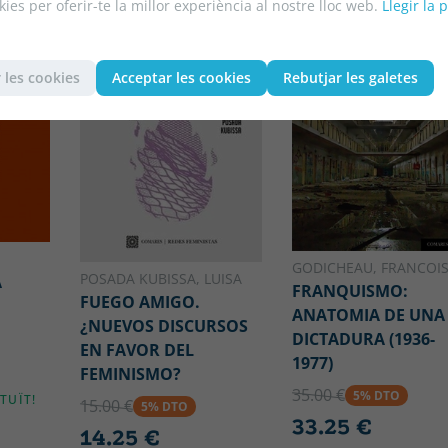
kies per oferir-te la millor experiència al nostre lloc web.
Llegir la 
 les cookies
Acceptar les cookies
Rebutjar les galetes
GODICHEAU, FRANCOI
POSADA KUBISSA, LUISA
A
FRANQUISMO:
FUEGO AMIGO.
ANATOMIA DE UNA
¿NUEVOS DISCURSOS
DICTADURA (1936-
EN FAVOR DEL
1977)
FEMINISMO?
35.00 €
5% DTO
TUÏT!
15.00 €
5% DTO
33.25 €
14.25 €