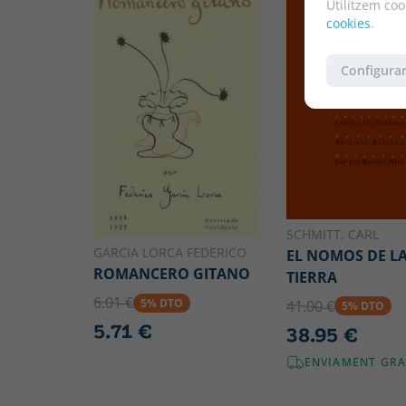
Utilitzem coo
cookies
.
Configurar
SCHMITT, CARL
GARCIA LORCA FEDERICO
EL NOMOS DE L
ROMANCERO GITANO
TIERRA
6.01 €
5% DTO
41.00 €
5% DTO
5.71 €
38.95 €
ENVIAMENT GRA