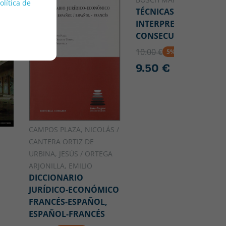
política de
TÉCNICAS DE
INTERPRETACIÓN
CONSECUTIVA
10.00 €
5% DTO
9.50 €
CAMPOS PLAZA, NICOLÁS /
S
CANTERA ORTIZ DE
URBINA, JESÚS / ORTEGA
ARJONILLA, EMILIO
DICCIONARIO
JURÍDICO-ECONÓMICO
FRANCÉS-ESPAÑOL,
ESPAÑOL-FRANCÉS