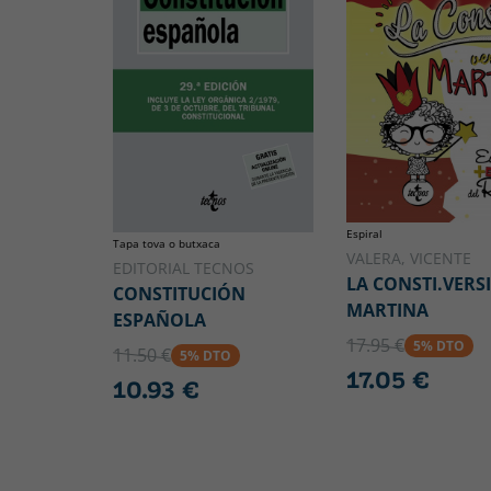
Espiral
Tapa tova o butxaca
VALERA, VICENTE
EDITORIAL TECNOS
LA CONSTI.VERS
CONSTITUCIÓN
MARTINA
ESPAÑOLA
17.95 €
5% DTO
11.50 €
5% DTO
17.05 €
10.93 €