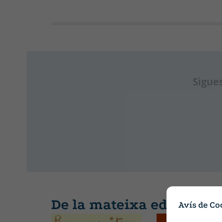
Sigues
De la mateixa editorial
Avís de Co