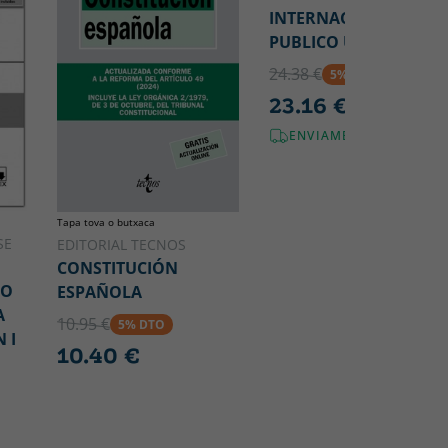
INTERNACIONAL
PUBLICO Û 6ª ED.
24.38 €
5% DTO
23.16 €
ENVIAMENT GRATUÏT!
Tapa tova o butxaca
SE
EDITORIAL TECNOS
CONSTITUCIÓN
SO
ESPAÑOLA
A
10.95 €
5% DTO
 I
10.40 €