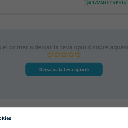
ENVIAMENT GRATUÏ
 el primer a deixar la teva opinió sobre aquest
Deixa’ns la teva opinió
okies