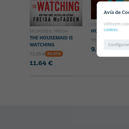
Avís de Co
Utilitzem coo
LOUIS SACHAR
cookies
.
HOLES
MCFADDEN, FREIDA
THE HOUSEMAID IS
10.10 €
5% DTO
WATCHING
Configurar
9.59 €
12.25 €
5% DTO
11.64 €