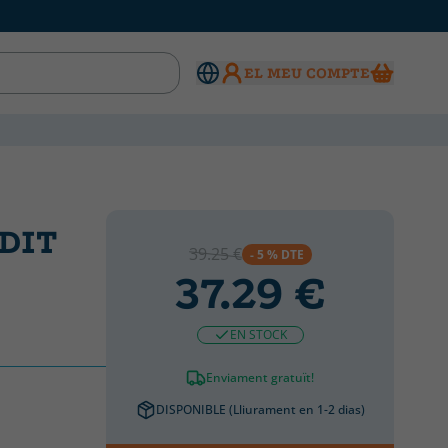
EL MEU COMPTE
DIT
39.25 €
- 5 % DTE
37.29 €
EN STOCK
Enviament gratuït!
DISPONIBLE (Lliurament en 1-2 dias)