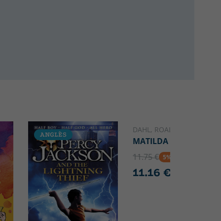
DAHL, ROALD
ANGLÈS
ANGLÈS
MATILDA
11.75 €
5% DTO
11.16 €