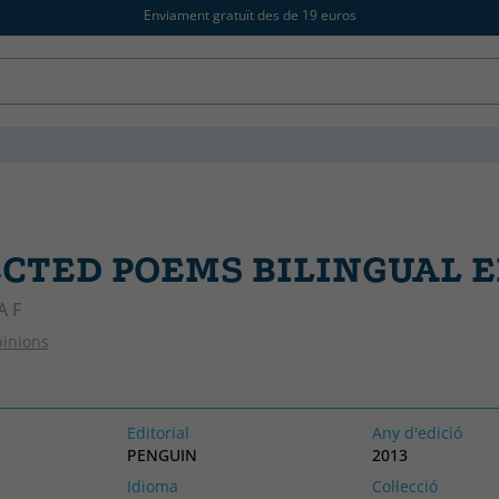
Enviament gratuït des de 19 euros
CTED POEMS BILINGUAL E
A F
pinions
Editorial
Any d'edició
PENGUIN
2013
Idioma
Col·lecció