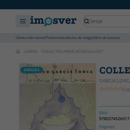
Llibres més venuts
Pròximament
Guies de viatge
Llibre de butxaca
LIBROS
COLLECTED POEMS BILINGUAL EDIT
COLLE
ANGLÈS
GARCIA LORC
0 o
EAN
9780374526917
Pàgines