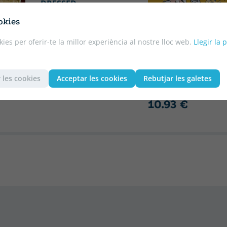
DRESSED
10.75 €
5% DTO
okies
10.21 €
kies per oferir-te la millor experiència al nostre lloc web.
Llegir la 
DAHL, ROALD
CHARLIE AND THE
CHOCOLATE FACTO
 les cookies
Acceptar les cookies
Rebutjar les galetes
11.50 €
5% DTO
10.93 €