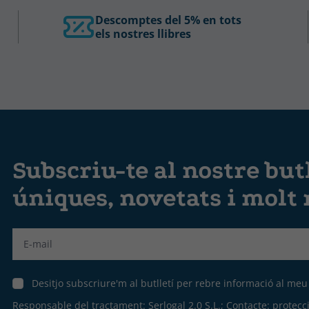
Descomptes del 5% en tots
els nostres llibres
Subscriu-te al nostre butl
úniques, novetats i molt
Label
Desitjo subscriure'm al butlletí per rebre informació al me
Responsable del tractament: Serlogal 2.0 S.L.; Contacte:
protecc