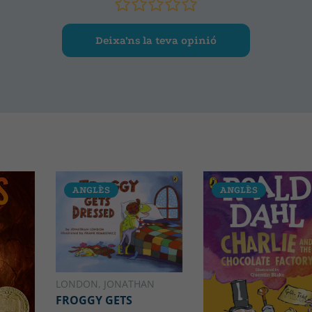
Deixa’ns la teva opinió
ANGLÈS
ANGLÈS
LONDON, JONATHAN
FROGGY GETS