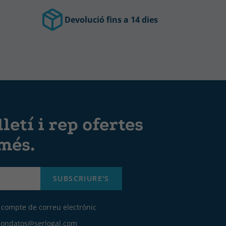
Devolució fins a 14 dies
letí i rep ofertes
 més.
SUBSCRIURE'S
u compte de correu electrònic
iondatos@serlogal.com