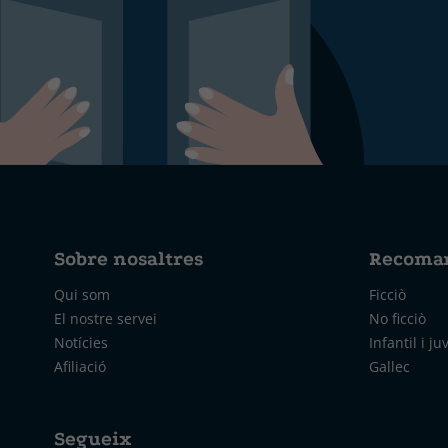
Sobre nosaltres
Recoma
Qui som
Ficciò
El nostre servei
No ficciò
Notícies
Infantil i ju
Afiliació
Gallec
Segueix