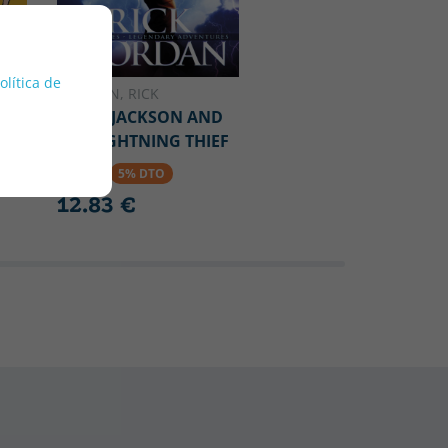
política de
RIORDAN, RICK
PERCY JACKSON AND
THE LIGHTNING THIEF
RY
13.50 €
5% DTO
12.83 €