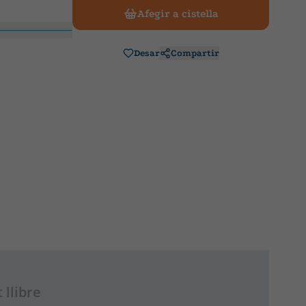
Afegir a cistella
Desar
Compartir
 llibre