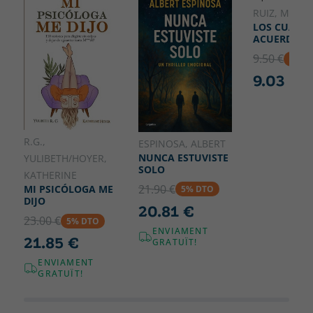
140
RUIZ, MIGUE
LOS CUATR
ACUERDOS
9.50 €
5% D
9.03 €
R.G.,
ESPINOSA, ALBERT
NUNCA ESTUVISTE
YULIBETH/HOYER,
SOLO
KATHERINE
21.90 €
MI PSICÓLOGA ME
5% DTO
DIJO
20.81 €
23.00 €
5% DTO
ENVIAMENT
21.85 €
GRATUÏT!
ENVIAMENT
GRATUÏT!