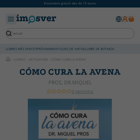
Enviament gratuït des de 19 euros
LLIBRES MÉS VENUTS
PRÒXIMAMENT
GUIES DE VIATGE
LLIBRE DE BUTXACA
LIBROS
AUTOAYUDA
CÓMO CURA LA AVENA
CÓMO CURA LA AVENA
PROS, DR.MIQUEL
0 opinions