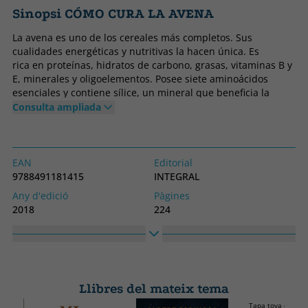
Sinopsi CÓMO CURA LA AVENA
La avena es uno de los cereales más completos. Sus
cualidades energéticas y nutritivas la hacen única. Es
rica en proteínas, hidratos de carbono, grasas, vitaminas B y
E, minerales y oligoelementos. Posee siete aminoácidos
esenciales y contiene sílice, un mineral que beneficia la
electrobioquímica del organismo. Su acción terapéutica es
Consulta ampliada
incomparable. En esta revisión y actualización de Cómo cura
la avena, encontrarás explicadas de manera clara y sencilla
las múltiples propiedades de la avena, recetas deliciosas y
una guía para seguir la monodieta de avena del doctor Pros,
EAN
Editorial
una dieta depurativa y adelgazante.
9788491181415
INTEGRAL
Any d'edició
Pàgines
2018
224
Enquadernació
Idioma
Tapa tova o butxaca
Castellà
Col·lecció
Alt
INTEGRAL
213
Llibres del mateix tema
Ample
Tapa tova o butx