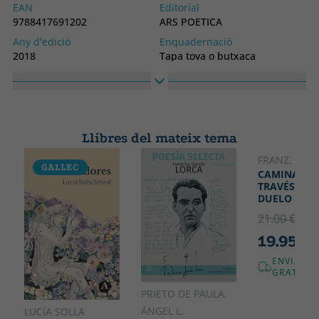
EAN
Editorial
9788417691202
ARS POETICA
Any d'edició
Enquadernació
2018
Tapa tova o butxaca
Idioma
Col·lecció
Castellà
NON OMNIS MORIAR
Alt
Ample
210
140
Llibres del mateix tema
FRANZ, LOLA
GALLEC
CAMINANDO
TRAVÉS DEL
DUELO
21.00 €
5% 
19.95 €
ENVIAME
GRATUÏT!
PRIETO DE PAULA,
ÁNGEL L.
LUCÍA SOLLA