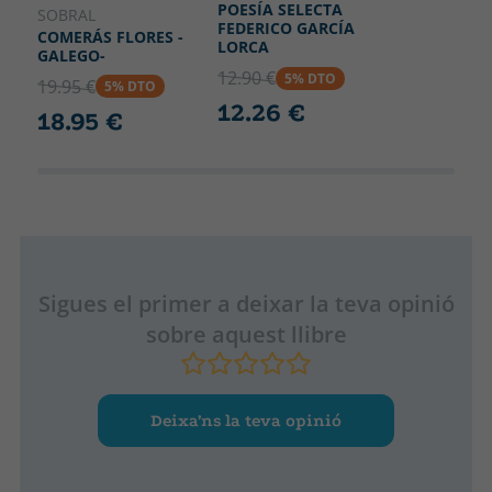
POESÍA SELECTA
SOBRAL
FEDERICO GARCÍA
COMERÁS FLORES -
LORCA
GALEGO-
12.90 €
5% DTO
19.95 €
5% DTO
12.26 €
18.95 €
Sigues el primer a deixar la teva opinió
sobre aquest llibre
Deixa’ns la teva opinió