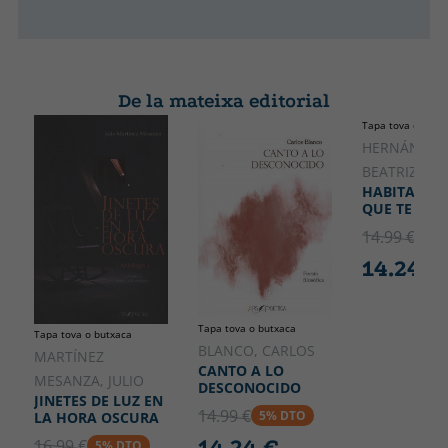
De la mateixa editorial
Tapa tova o butx
HERNÁNZ A
BEATRIZ
HABITARÁS 
QUE TE COB
14.99 €
5% 
14.24 €
Tapa tova o butxaca
Tapa tova o butxaca
BLANCO, CARLOS
MARTÍNEZ
CANTO A LO
MESANZA, JULIO
DESCONOCIDO
JINETES DE LUZ EN
14.99 €
5% DTO
LA HORA OSCURA
14.24 €
16.99 €
5% DTO