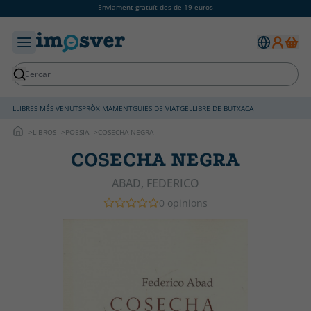
Enviament gratuït des de 19 euros
LLIBRES MÉS VENUTS
PRÒXIMAMENT
GUIES DE VIATGE
LLIBRE DE BUTXACA
LIBROS
POESIA
COSECHA NEGRA
COSECHA NEGRA
ABAD, FEDERICO
0 opinions