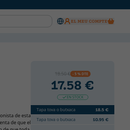
EL MEU COMPTE
18.50 €
- 5 % DTE
17.58 €
EN STOCK
Tapa tova o butxaca
18.5 €
onista de esta
Tapa tova o butxaca
10.95 €
enta de que el
o de que toda