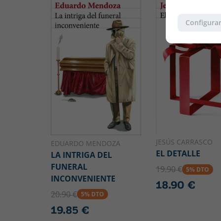
Configurar
JESÚS CARRASCO
EDUARDO MENDOZA
EL DETALLE
LA INTRIGA DEL
FUNERAL
19.90 €
5% DTO
INCONVENIENTE
18.90 €
20.90 €
5% DTO
19.85 €