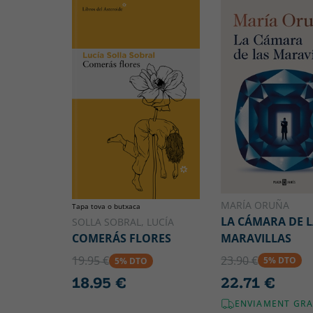
MARÍA ORUÑA
Tapa tova o butxaca
LA CÁMARA DE L
SOLLA SOBRAL, LUCÍA
MARAVILLAS
COMERÁS FLORES
23.90 €
19.95 €
5% DTO
5% DTO
22.71 €
18.95 €
ENVIAMENT GRA