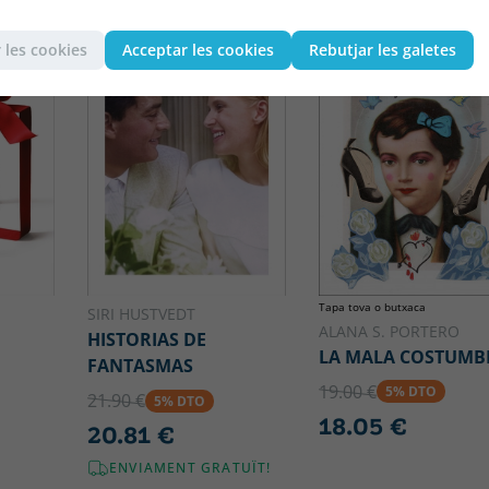
 les cookies
Acceptar les cookies
Rebutjar les galetes
Tapa tova o butxaca
SIRI HUSTVEDT
ALANA S. PORTERO
HISTORIAS DE
LA MALA COSTUMB
FANTASMAS
19.00 €
5% DTO
21.90 €
5% DTO
18.05 €
20.81 €
ENVIAMENT GRATUÏT!