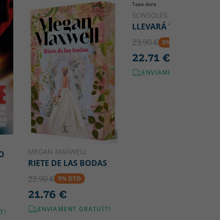
Tapa dura
SONSOLES ÓNEGA
LLEVARÁ TU NOMBRE
23.90 €
5% DTO
22.71 €
ENVIAMENT GRATUÏT!
MEGAN MAXWELL
O
RIETE DE LAS BODAS
22.90 €
5% DTO
21.76 €
ENVIAMENT GRATUÏT!
T!