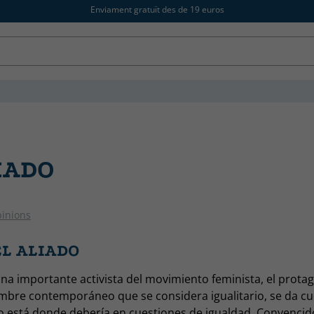
Enviament gratuït des de 19 euros
IADO
pinions
EL ALIADO
na importante activista del movimiento feminista, el protag
mbre contemporáneo que se considera igualitario, se da cu
está donde debería en cuestiones de igualdad. Convencid