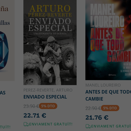
MANEL LOUREIRO
PEREZ-REVERTE, ARTURO
ANTES DE QUE TOD
AS
ENVIADO ESPECIAL
CAMBIE
23.90 €
5% DTO
22.90 €
5% DTO
22.71 €
21.76 €
ENVIAMENT GRATUÏT!
ENVIAMENT GRATUÏ
TUÏT!