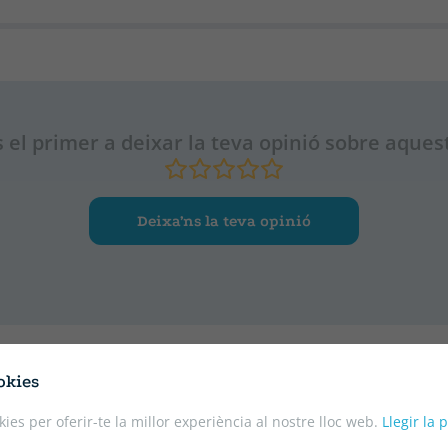
 el primer a deixar la teva opinió sobre aquest
Deixa’ns la teva opinió
okies
kies per oferir-te la millor experiència al nostre lloc web.
Llegir la 