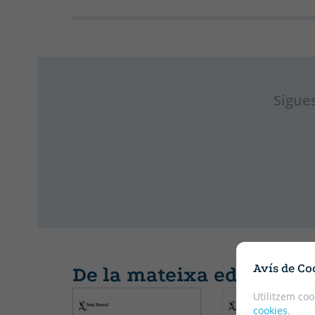
Sigues
Avís de Co
De la mateixa editorial
Utilitzem coo
cookies
.