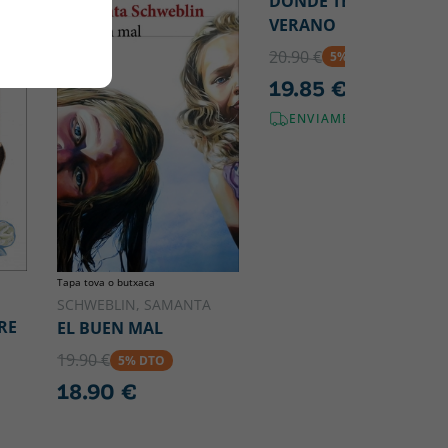
DONDE TERMINA EL
VERANO
20.90 €
5% DTO
19.85 €
ENVIAMENT GRATUÏT!
Tapa tova o butxaca
SCHWEBLIN, SAMANTA
RE
EL BUEN MAL
19.90 €
5% DTO
18.90 €