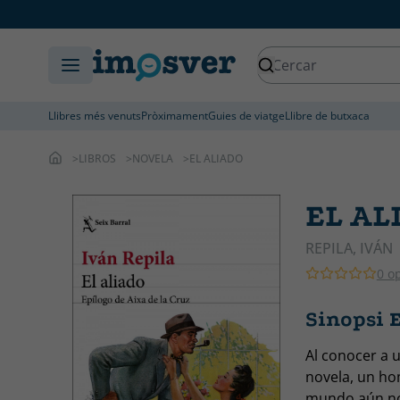
Llibres més venuts
Pròximament
Guies de viatge
Llibre de butxaca
LIBROS
NOVELA
EL ALIADO
EL AL
REPILA, IVÁN
0 o
Sinopsi 
Al conocer a u
novela, un ho
mundo aún no 