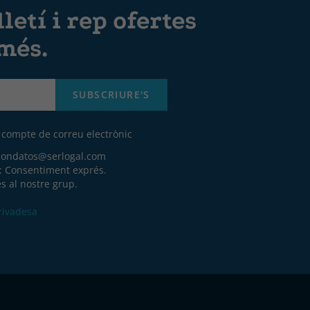
letí i rep ofertes
 més.
SUBSCRIURE'S
u compte de correu electrònic
iondatos@serlogal.com
a: Consentiment exprés.
s al nostre grup.
Privadesa