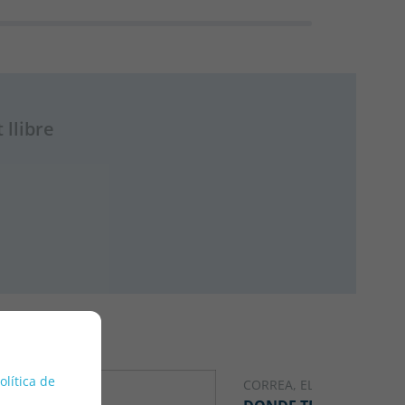
 llibre
política de
CORREA, ELMA