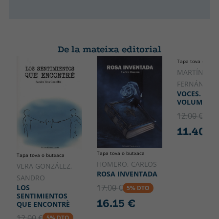
De la mateixa editorial
Tapa tova o butx
MARTÍNEZ
FERNÁNDEZ,
VOCES. (SER 
VOLUMEN I
12.00 €
5% 
11.40 €
Tapa tova o butxaca
Tapa tova o butxaca
HOMERO, CARLOS
VERA GONZÁLEZ,
ROSA INVENTADA
SANDRO
17.00 €
LOS
5% DTO
SENTIMIENTOS
16.15 €
QUE ENCONTRÈ
12.00 €
5% DTO