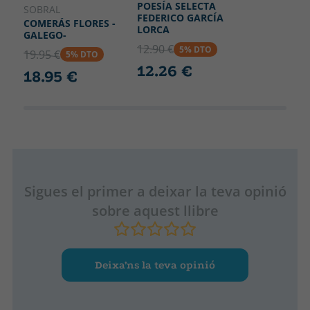
POESÍA SELECTA
SOBRAL
FEDERICO GARCÍA
COMERÁS FLORES -
LORCA
GALEGO-
12.90 €
5% DTO
19.95 €
5% DTO
12.26 €
18.95 €
Sigues el primer a deixar la teva opinió
sobre aquest llibre
Deixa’ns la teva opinió