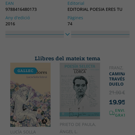
EAN
Editorial
9788416480173
EDITORIAL POESIA ERES TU
Any d'edició
Pàgines
2016
74
Enquadernació
Idioma
Tapa tova o butxaca
Castellà
Col·lecció
Alt
POESIA
210
Llibres del mateix tema
Ample
148
FRANZ, LOLA
GALLEC
CAMINANDO
TRAVÉS DEL
DUELO
21.00 €
5% 
19.95 €
ENVIAME
GRATUÏT!
PRIETO DE PAULA,
ÁNGEL L.
LUCÍA SOLLA