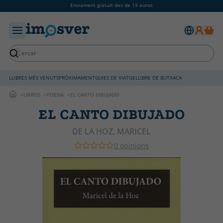
Enviament gratuït des de 19 euros
LLIBRES MÉS VENUTS
PRÒXIMAMENT
GUIES DE VIATGE
LLIBRE DE BUTXACA
LIBROS
POESIA
EL CANTO DIBUJADO
EL CANTO DIBUJADO
DE LA HOZ, MARICEL
0 opinions