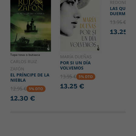
REDONDO
LAS QUE NO
DUERMEN N
13.95 €
5% 
13.25 €
Tapa tova o butxaca
MARÍA DUEÑAS
CARLOS RUIZ
POR SI UN DÍA
VOLVEMOS
ZAFÓN
EL PRÍNCIPE DE LA
13.95 €
5% DTO
NIEBLA
13.25 €
12.95 €
5% DTO
12.30 €