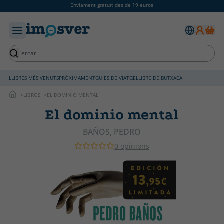
Enviament gratuït des de 19 euros
LLIBRES MÉS VENUTS
PRÒXIMAMENT
GUIES DE VIATGE
LLIBRE DE BUTXACA
LIBROS
EL DOMINIO MENTAL
El dominio mental
BAÑOS, PEDRO
0 opinions