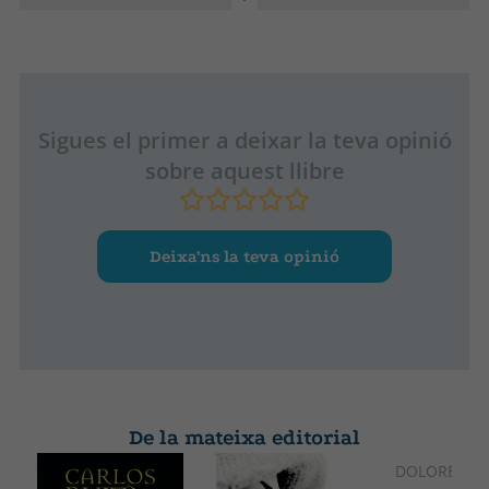
Tapa dura
Castellà
Col·lecció
Alt
Colección especial 2023
200
Ample
130
Sigues el primer a deixar la teva opinió
sobre aquest llibre
Deixa’ns la teva opinió
De la mateixa editorial
DOLORES