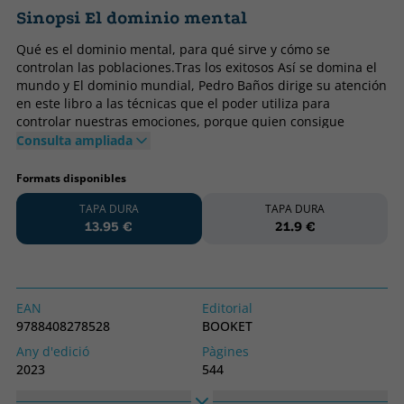
Sinopsi El dominio mental
Qué es el dominio mental, para qué sirve y cómo se
controlan las poblaciones.Tras los exitosos Así se domina el
mundo y El dominio mundial, Pedro Baños dirige su atención
en este libro a las técnicas que el poder utiliza para
controlar nuestras emociones, porque quien consigue
controlar nuestra mente controla el poder. Con su
Consulta ampliada
reconocida amenidad y lucidez, Pedro Baños aborda en El
dominio mental un perturbador porvenir que, en muchos
Formats disponibles
sentidos, ya es plenamente actual desde múltiples
TAPA DURA
TAPA DURA
perspectivas: la manipulación cultural y psicológica, la
13.95 €
21.9 €
(de)formación de las voluntades personales, el control de la
información y también las posibilidades que se abren con la
evolución de las neurotecnologías o la inteligencia artificial
en todos los campos, incluido el militar. Además de
combinar una rica divulgación con un abundante caudal de
EAN
Editorial
información puesta al día, esta obra se presenta como un
9788408278528
BOOKET
claro aviso a navegantes, porque todos niños, adolescentes y
Any d'edició
Pàgines
adultos estamos aún a tiempo de desengancharnos del
2023
544
dominio mental, utilizando el arma más potente de la que
disponemos: pensar por nosotros mismos.
Enquadernació
Idioma