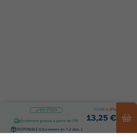
13,95 €
-5%
EN STOCK
13,25 €
Enviament gratuït a partir de 19€
DISPONIBLE (Lliurament en 1-2 dias..)