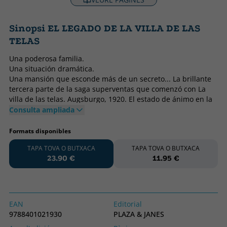
Sinopsi EL LEGADO DE LA VILLA DE LAS
TELAS
Una poderosa familia.
Una situación dramática.
Una mansión que esconde más de un secreto... La brillante
tercera parte de la saga superventas que comenzó con La
villa de las telas. Augsburgo, 1920. El estado de ánimo en la
villa es optimista respecto al futuro. Paul Melzer ha
Consulta ampliada
regresado del frente y toma las riendas de la fábrica
decidido a que el negocio familiar recupere su antiguo
Formats disponibles
esplendor. Las cosas van bien incluso para su hermana
TAPA TOVA O BUTXACA
TAPA TOVA O BUTXACA
Elizabeth, que regresa a casa ilusionada con un nuevo amor.
23.90 €
11.95 €
Pero «felices para siempre» puede estar aún lejos para los
Melzer. Marie, la joven esposa de Paul, quiere cumplir un
viejo sueño: tener su propio taller de moda. A pesar de que
sus modelos y sus diseños gozan de éxito, su alegría se ve
empañada por las constantes discusiones con su marido.
EAN
Editorial
Incapaz de soportarlo más, Marie, la mujer que mantuvo a
9788401021930
PLAZA & JANES
flote la fábrica, la villa y a toda la familia cuando más la