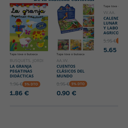
Tapa tova o butx
VV.AA.
CALENDARI
LUNAR SIE
Y LABORES
AGRICOLAS
5.95 €
5% D
5.65 €
Tapa tova o butxaca
Tapa tova o butxaca
AA.VV.
BUSQUETS, JORDI
CUENTOS
LA GRANJA
CLÁSICOS DEL
PEGATINAS
MUNDO
DIDÁCTICAS
0.95 €
1.96 €
5% DTO
5% DTO
0.90 €
1.86 €