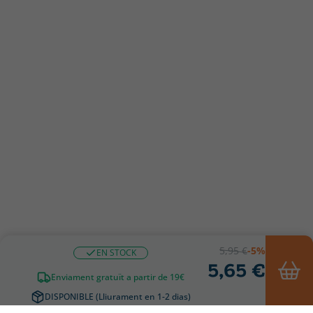
5,95 €
-5%
EN STOCK
5,65 €
Enviament gratuït a partir de 19€
DISPONIBLE (Lliurament en 1-2 dias)