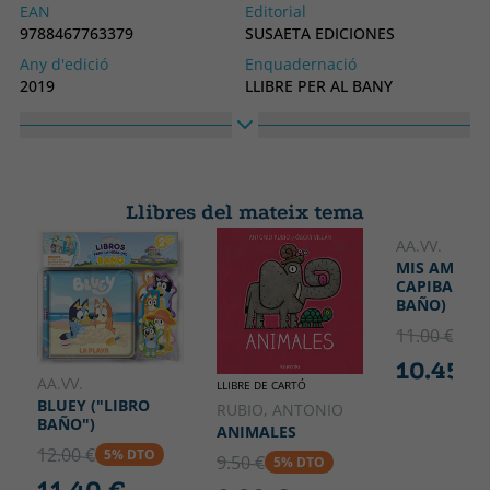
EAN
Editorial
9788467763379
SUSAETA EDICIONES
Any d'edició
Enquadernació
2019
LLIBRE PER AL BANY
Idioma
Col·lecció
Castellà
JUEGO EN MI BAÑO
Alt
Ample
155
155
Llibres del mateix tema
AA.VV.
MIS AMIGO
CAPIBARAS 
BAÑO)
11.00 €
5% 
10.45 €
AA.VV.
LLIBRE DE CARTÓ
BLUEY ("LIBRO
RUBIO, ANTONIO
BAÑO")
ANIMALES
12.00 €
5% DTO
9.50 €
5% DTO
11.40 €