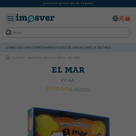
Enviament gratuït des de 19 euros
LLIBRES MÉS VENUTS
PRÒXIMAMENT
GUIES DE VIATGE
LLIBRE DE BUTXACA
LIBROS
INFANTIL: DE 0 A 2 AÑOS
EL MAR
EL MAR
VV.AA.
0 opinions