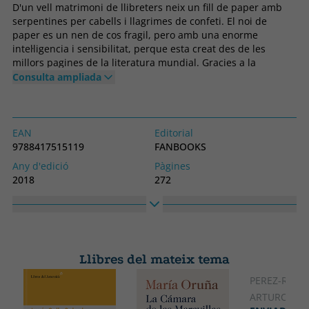
D'un vell matrimoni de llibreters neix un fill de paper amb
serpentines per cabells i llagrimes de confeti. El noi de
paper es un nen de cos fragil, pero amb una enorme
intel·ligencia i sensibilitat, perque esta creat des de les
millors pagines de la literatura mundial. Gracies a la
papiroflexia, el noi de paper te l'habilitat de transformar-se
Consulta ampliada
en qualsevol cosa: un vaixell, un avio, una flor... Podra
sobreviure en el nostre mon, governat per l'aparenca fisica i
l'interes material Be, si encara creieu en l'impossible i en les
ciutats magiques, aqui ho descobrireu.
EAN
Editorial
9788417515119
FANBOOKS
Any d'edició
Pàgines
2018
272
Enquadernació
Idioma
Tapa tova o butxaca
Català
Col·lecció
Alt
SENSE COLECCIO
215
Llibres del mateix tema
Ample
140
PEREZ-REVER
ARTURO