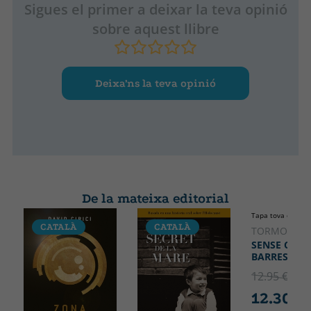
Sigues el primer a deixar la teva opinió
sobre aquest llibre
Deixa’ns la teva opinió
De la mateixa editorial
Tapa tova o butx
CATALÀ
CATALÀ
CATALÀ
TORMO, RU
SENSE CODI
BARRES
12.95 €
5% 
12.30 €