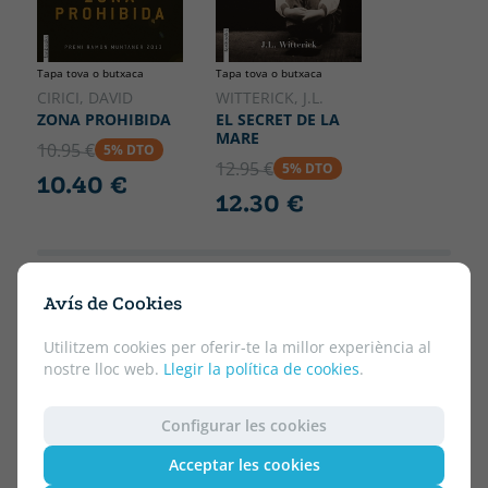
Tapa tova o butxaca
Tapa tova o butxaca
CIRICI, DAVID
WITTERICK, J.L.
ZONA PROHIBIDA
EL SECRET DE LA
MARE
10.95 €
5% DTO
12.95 €
5% DTO
10.40 €
12.30 €
Avís de Cookies
Utilitzem cookies per oferir-te la millor experiència al
nostre lloc web.
Llegir la política de cookies
.
Configurar les cookies
Acceptar les cookies