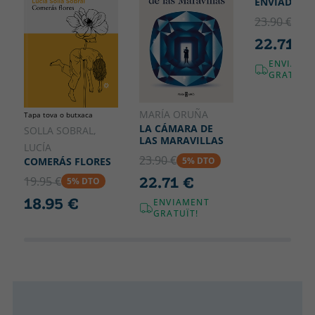
ENVIADO ES
23.90 €
5% 
22.71 €
ENVIAME
GRATUÏT!
MARÍA ORUÑA
Tapa tova o butxaca
LA CÁMARA DE
SOLLA SOBRAL,
LAS MARAVILLAS
LUCÍA
23.90 €
COMERÁS FLORES
5% DTO
22.71 €
19.95 €
5% DTO
18.95 €
ENVIAMENT
GRATUÏT!