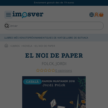
Enviament gratuït des de 19 euros
LLIBRES MÉS VENUTS
PRÒXIMAMENT
GUIES DE VIATGE
LLIBRE DE BUTXACA
LIBROS
NOVELA
EL NOI DE PAPER
EL NOI DE PAPER
FOLCK, JORDI
0 opinions
CATALÀ
C