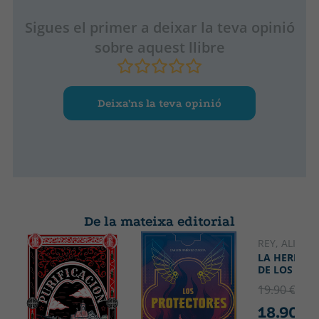
Sigues el primer a deixar la teva opinió
sobre aquest llibre
Deixa’ns la teva opinió
De la mateixa editorial
REY, ALICIA 
LA HERMAN
DE LOS VIE
19.90 €
5% 
18.90 €