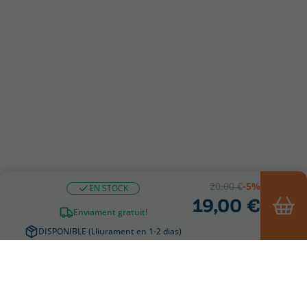
20,00 €
-5%
EN STOCK
19,00 €
Enviament gratuït!
DISPONIBLE (Lliurament en 1-2 dias)