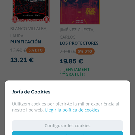
BLANCO VILLALBA,
JIMÉNEZ CUESTA,
LAURA
CARLOS
PURIFICACIÓN
LOS PROTECTORES
13.90 €
5% DTO
20.90 €
5% DTO
13.21 €
19.85 €
ENVIAMENT
GRATUÏT!
Avís de Cookies
Utilitzem cookies per oferir-te la millor experiència al
nostre lloc web.
Llegir la política de cookies
.
Configurar les cookies