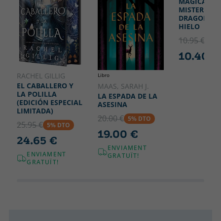
MÁGICAS 1 -
MISTERIO D
DRAGONES 
HIELO
10.95 €
5% 
10.40 €
RACHEL GILLIG
Libro
EL CABALLERO Y
MAAS, SARAH J.
LA POLILLA
LA ESPADA DE LA
(EDICIÓN ESPECIAL
ASESINA
LIMITADA)
20.00 €
5% DTO
25.95 €
5% DTO
19.00 €
24.65 €
ENVIAMENT
ENVIAMENT
GRATUÏT!
GRATUÏT!