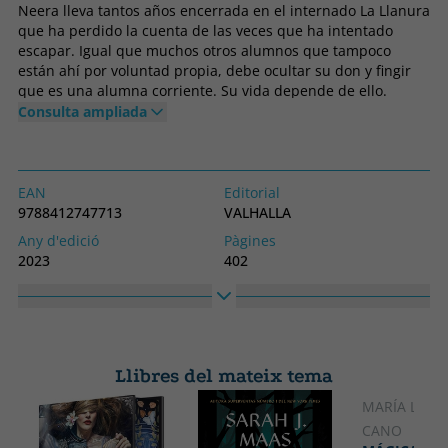
Neera lleva tantos años encerrada en el internado La Llanura
que ha perdido la cuenta de las veces que ha intentado
escapar. Igual que muchos otros alumnos que tampoco
están ahí por voluntad propia, debe ocultar su don y fingir
que es una alumna corriente. Su vida depende de ello.
Cuando Daniel Akpala, un joven detective, se infiltra en el
Consulta ampliada
internado dispuesto a averiguar si los rumores de los
crímenes que se cometen allí son ciertos, Neera sabe que
debe tener más cuidado que nunca para no cometer ningún
desliz. Mientras Daniel se las ingenia para pasar
EAN
Editorial
desapercibido ante los vigilantes, Neera tendrá que decidir
9788412747713
VALHALLA
hasta qué punto puede confiar en él y qué está dispuesta a
Any d'edició
Pàgines
hacer para recuperar su libertad y ayudar a sus seres
2023
402
queridos. Lorena Morato nos trae una novela de fantasía
Enquadernació
Idioma
contemporánea donde la superación personal y las
Tapa tova o butxaca
Castellà
relaciones de amistad y familia son los grandes pilares de la
historia.
Col·lecció
Alt
VALKIRIA
230
Llibres del mateix tema
Ample
150
MARÍA LOZ
CANO