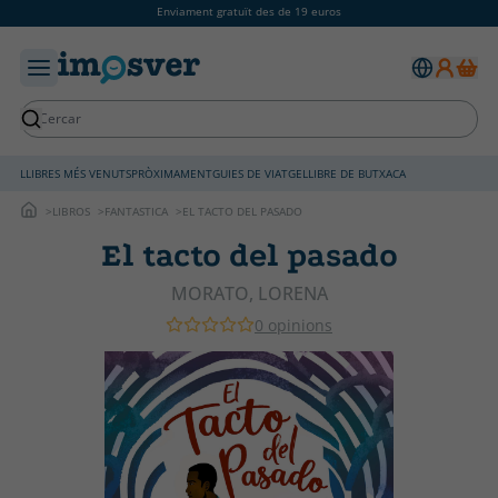
Enviament gratuït des de 19 euros
LLIBRES MÉS VENUTS
PRÒXIMAMENT
GUIES DE VIATGE
LLIBRE DE BUTXACA
LIBROS
FANTASTICA
EL TACTO DEL PASADO
El tacto del pasado
MORATO, LORENA
0 opinions