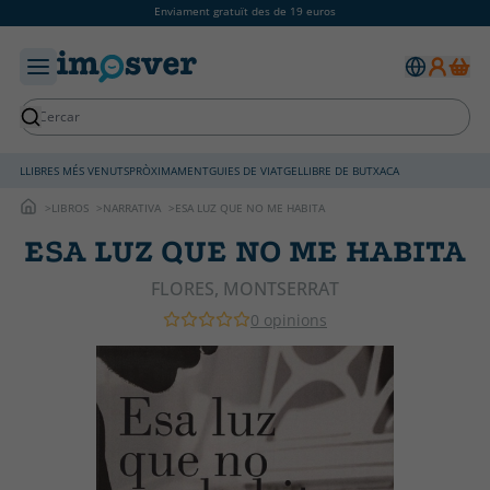
Enviament gratuït des de 19 euros
LLIBRES MÉS VENUTS
PRÒXIMAMENT
GUIES DE VIATGE
LLIBRE DE BUTXACA
LIBROS
NARRATIVA
ESA LUZ QUE NO ME HABITA
ESA LUZ QUE NO ME HABITA
FLORES, MONTSERRAT
0 opinions