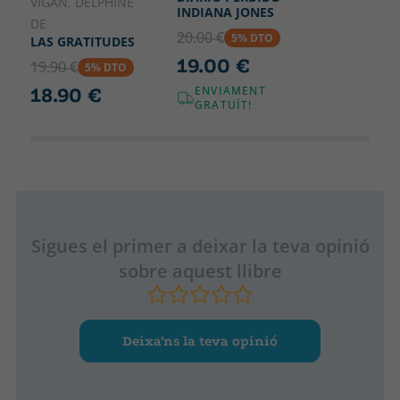
VIGAN, DELPHINE
INDIANA JONES
DE
20.00 €
5% DTO
LAS GRATITUDES
19.00 €
19.90 €
5% DTO
18.90 €
ENVIAMENT
GRATUÏT!
Sigues el primer a deixar la teva opinió
sobre aquest llibre
Deixa’ns la teva opinió