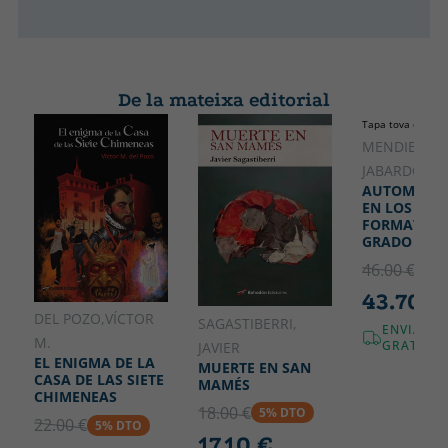
De la mateixa editorial
Tapa tova o butx
MENDIETA
JABARDO, JO
AUTOMATIZ
EN LOS CIC
FORMATIVO
GRADO SUP
46.00 €
5% 
43.70 €
DEL POZO,VÍCTOR
SAGASTIBERRI,
ENVIAME
M.
GRATUÏT!
JAVIER
EL ENIGMA DE LA
MUERTE EN SAN
CASA DE LAS SIETE
MAMÉS
CHIMENEAS
18.00 €
5% DTO
22.00 €
5% DTO
17.10 €