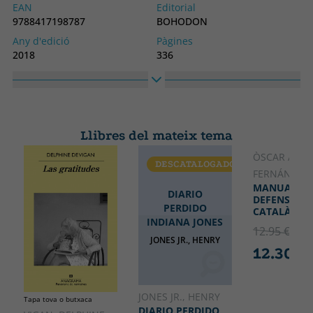
EAN
Editorial
9788417198787
BOHODON
Any d'edició
Pàgines
2018
336
Enquadernació
Idioma
Tapa tova o butxaca
Castellà
Col·lecció
Alt
NARRADORES DE NUESTRO
210
Llibres del mateix tema
TIEMPO
Ample
ÒSCAR AND
DESCATALOGADO
CATALÀ
140
FERNÁNDEZ
MANUAL DE
DIARIO
DEFENSA DE
PERDIDO
CATALÀ
INDIANA JONES
12.95 €
5% 
JONES JR., HENRY
12.30 €
JONES JR., HENRY
Tapa tova o butxaca
DIARIO PERDIDO