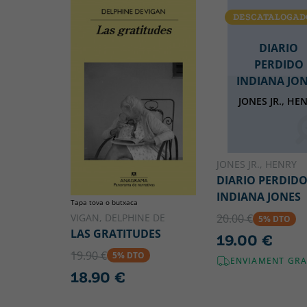
DESCATALOGAD
DIARIO
PERDIDO
INDIANA JO
JONES JR., HE
JONES JR., HENRY
DIARIO PERDID
INDIANA JONES
Tapa tova o butxaca
VIGAN, DELPHINE DE
20.00 €
5% DTO
LAS GRATITUDES
19.00 €
19.90 €
5% DTO
ENVIAMENT GRA
18.90 €