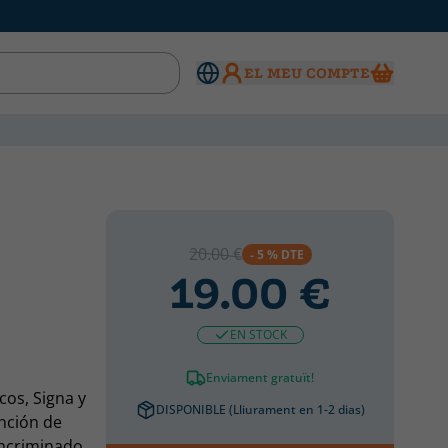
EL MEU COMPTE
20.00 €
- 5 % DTE
19.00 €
EN STOCK
Enviament gratuït!
cos, Signa y
DISPONIBLE (Lliurament en 1-2 dias)
nción de
incriminado