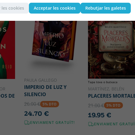
 les cookies
Acceptar les cookies
Rebutjar les galetes
PAULA GALLEGO
Tapa tova o butxaca
IMPERIO DE LUZ Y
LOR
MARTÍNEZ, BELÉN
SILENCIO
DOS DE
PLACERES MORTAL
26.00 €
5% DTO
21.00 €
5% DTO
24.70 €
19.95 €
ENVIAMENT GRATUÏT!
ENVIAMENT GRATUÏ