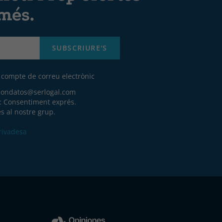
 més.
SUBSCRIURE'S
u compte de correu electrònic
iondatos@serlogal.com
a: Consentiment exprés.
s al nostre grup.
Privadesa