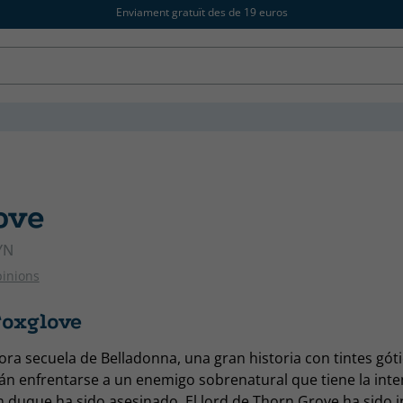
Enviament gratuït des de 19 euros
ove
YN
pinions
Foxglove
ora secuela de Belladonna, una gran historia con tintes góti
n enfrentarse a un enemigo sobrenatural que tiene la inte
n duque ha sido asesinado. El lord de Thorn Grove ha sido 