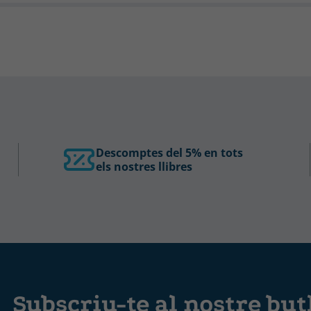
Descomptes del 5% en tots
els nostres llibres
Subscriu-te al nostre butl