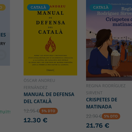
O
CATALÀ
CATALÀ
NES
NRY
O
ÒSCAR ANDREU
REGINA RODRÍGUEZ
FERNÁNDEZ
SIRVENT
MANUAL DE DEFENSA
CRISPETES DE
DEL CATALÀ
MATINADA
12.95 €
5% DTO
TUÏT!
22.90 €
5% DTO
12.30 €
21.76 €