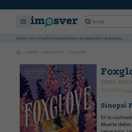
Llibres més venuts
Pròximament
Guies de viatge
Llibre de butxaca
LIBROS
NARRATIVA
FOXGLOVE
Foxgl
GRACE, ADAL
0 o
Sinopsi 
En la cautivad
Muerte deberá
separarlos. U