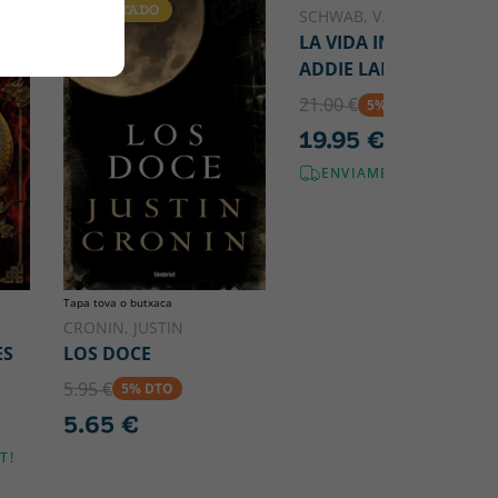
AGOTADO
SCHWAB, V.E.
LA VIDA INVISIBLE DE
ADDIE LARUE
21.00 €
5% DTO
19.95 €
ENVIAMENT GRATUÏT!
Tapa tova o butxaca
CRONIN, JUSTIN
ES
LOS DOCE
5.95 €
5% DTO
5.65 €
T!