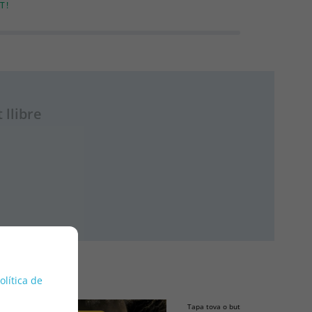
T!
 llibre
política de
Tapa tova o butxaca