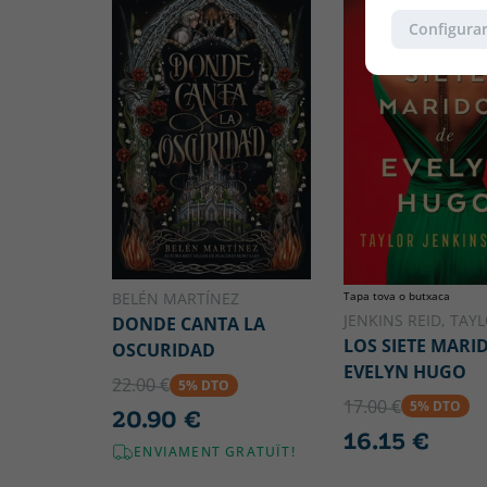
Configurar
Tapa tova o butxaca
BELÉN MARTÍNEZ
JENKINS REID, TAY
DONDE CANTA LA
LOS SIETE MARI
OSCURIDAD
EVELYN HUGO
22.00 €
5% DTO
17.00 €
5% DTO
20.90 €
16.15 €
ENVIAMENT GRATUÏT!