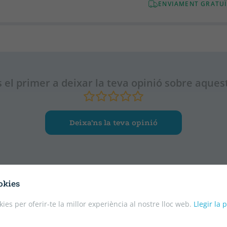
ENVIAMENT GRATUÏ
 el primer a deixar la teva opinió sobre aquest
Deixa’ns la teva opinió
okies
kies per oferir-te la millor experiència al nostre lloc web.
Llegir la 