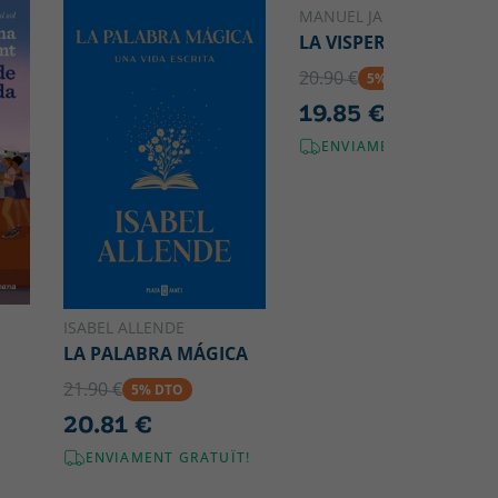
MANUEL JABOIS
LA VISPERA
20.90 €
5% DTO
19.85 €
ENVIAMENT GRATUÏT!
ISABEL ALLENDE
LA PALABRA MÁGICA
21.90 €
5% DTO
20.81 €
ENVIAMENT GRATUÏT!